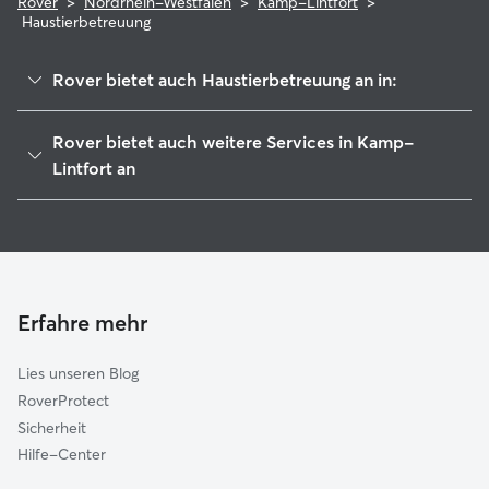
Rover
>
Nordrhein-Westfalen
>
Kamp-Lintfort
>
Haustierbetreuung
Rover bietet auch Haustierbetreuung an in:
Rheinberg
Rover bietet auch weitere Services in Kamp-
Alpen
Lintfort an
Issum
Hundesitter in Kamp-Lintfort
Rheurdt
Housesitting in Kamp-Lintfort
Neukirchen-Vluyn
Hundekindergarten in Kamp-Lintfort
Moers
Gassi-Service in Kamp-Lintfort
Erfahre mehr
Kerken
Katzensitter in Kamp-Lintfort
Geldern
Lies unseren Blog
Sonsbeck
RoverProtect
Voerde
Sicherheit
Xanten
Hilfe-Center
Dinslaken