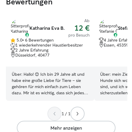
Bewertungen
Ab
12 €
Katharina Eva B.
Stefan
pro Besuch
5.0
•
6 Bewertungen
4 Jahre Erfahr
5.0
1 wiederkehrender Haustierbesitzer
Essen, 45359
von
2 Jahre Erfahrung
5
Düsseldorf, 40477
Sternen
Über:
Hallo! 😊 Ich bin 29 Jahre alt und
Über:
mein Ziel 
habe eine große Liebe für Tiere – sie
Hunde sich wohl 
gehören für mich einfach zum Leben
sind, und ich we
dazu. Mir ist es wichtig, dass sich jedes
sicherzustellen, d
Tier bei mir wohl, sicher und gut
werden. Ich arbeite Vollzeit, könnte
aufgehoben fühlt. Ich gehe individuell
somit unter der
auf die Bedürfnisse deines Lieblings ein
mich um dein Ha
1 / 1
– ob aktiv und verspielt oder eher ruhig
hab ich am Woc
und verschmust. Ich freue mich darauf,
Zeit. Mit genug V
Mehr anzeigen
dich und dein Tier kennenzulernen! 🐾
unter der Woche