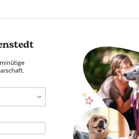
enstedt
-minütige
arschaft.