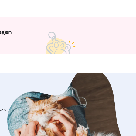
ragen
 von