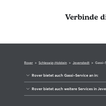
erhalten. Das engagierte Rover-Team ist für dich 
Anspruch zu nehmen. Im seltenen Fall eines Prob
Rover-Garantie, die die Kosten für tierärztliche 
Verbinde d
Rover
>
Schleswig-Holstein
>
Jevenstedt
>
Gassi-
Rover bietet auch Gassi-Service an in:
Büdelsdorf
Rover bietet auch weitere Services in Jev
Eiderkanal
Haustierbetreuung in Jevenstedt
Hohner Harde