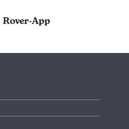
 Beratung in
ofitiert von der
r Rover-App