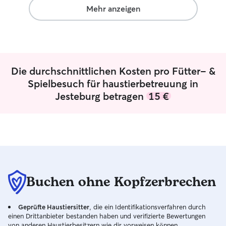
Lebenssituation 
Mehr anzeigen
einen eigenen H
kann, diesen in 
vermisse, freue 
möglichen Konta
eine natürliche A
Die durchschnittlichen Kosten pro Fütter- &
der Regel vertra
schnell und könn
Spielbesuch für haustierbetreuung in
Bindung zu mir aufbauen
Jesteburg betragen
15 €
Teilzeit im Home
Arbeitszeiten kan
flexibel und frei
ich grundsätzlich
verfügbar. Da ich aktuell in einer 50qm
Wohnung mit Bal
Zugang zu einem 
ich bezüglich de
Buchen ohne Kopfzerbrechen
von Hunden teils
der Hund einen 
Geprüfte Haustiersitter
, die ein Identifikationsverfahren durch
zu Grünflächen b
einen Drittanbieter bestanden haben und verifizierte Bewertungen
nicht bieten. An
von anderen Haustierbesitzern wie dir vorweisen können.