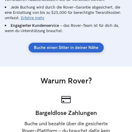
platz für kleine 
Jede Buchung wird durch die Rover-Garantie abgesichert, die
Ich bin sportlich
eine Erstattung von bis zu $25,000 für berechtigte Tierarztkosten
jogge gerne und 
umfasst.
Erfahre mehr
Ich bin der Mein
Engagierter Kundenservice
– das Rover-Team ist für dich da,
von Hunden und 
wenn du Unterstützung brauchst.
schnell erkennen
bieten zu können
Buche einen Sitter in deiner Nähe
Warum Rover?
Bargeldlose Zahlungen
Buche und bezahle über die gesicherte
Rover-Plattform – du brauchst dafür kein