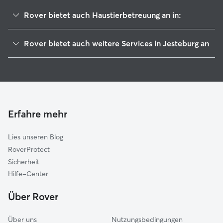
Rover bietet auch Haustierbetreuung an in:
Buchholz in der Nordheide
Rover bietet auch weitere Services in Jesteburg an
Seevetal
Hundesitter in Jesteburg
Hanstedt
Housesitting in Jesteburg
Stelle
Hundekindergarten in Jesteburg
Rosengarten
Gassi-Service in Jesteburg
Hollenstedt
Erfahre mehr
Katzensitter in Jesteburg
Salzhausen
Lies unseren Blog
Tostedt
RoverProtect
Neu Wulmstorf
Sicherheit
Elbmarsch
Hilfe-Center
Buxtehude
Über Rover
Hamburg
Über uns
Nutzungsbedingungen