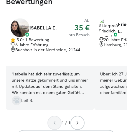
Bewertungen
Ab
Friedr
35 €
ISABELLA E.
L.
pro Besuch
5.0
•
1 Bewertung
20 Jahre Erfah
5.0
6 Jahre Erfahrung
Hamburg, 210
von
Buchholz in der Nordheide, 21244
5
Sternen
“
Isabella hat sich sehr zuverlässig um
Über:
Ich 27 Jahr
unsere Katze gekümmert und uns immer
meiner Geburt 
mit Updates auf dem Stand gehalten.
aufgewachsen, m
Wir konnten mit einem guten Gefühl
einer familiären
verreisen und es ging unserer Katze
alten Hund (weib
Leif B.
sichtbar gut, als wir zurückgekommen
Schwester übern
sind. Ich kann Isabella also ausdrücklich
nächsten 12 Jahr
empfehlen!
”
Anfängliches Trai
1 / 1
Spaziergänge un
dazu. Da ich in m