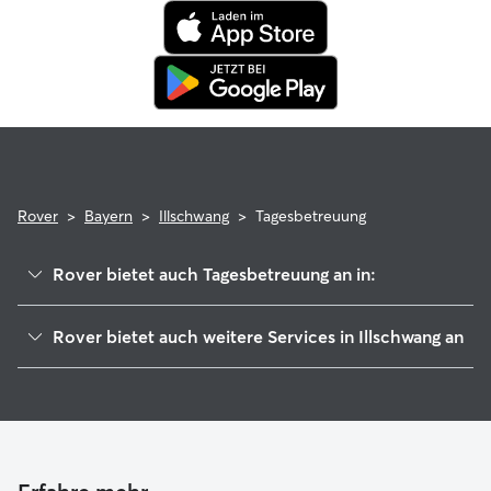
profitiert von der Rover-Garantie, die die Kosten für
tierärztliche Behandlungen erstattet.
Rover
>
Bayern
>
Illschwang
>
Tagesbetreuung
Rover bietet auch Tagesbetreuung an in:
Kastl
Rover bietet auch weitere Services in Illschwang an
Ursensollen
Hundesitter in Illschwang
Ammerthal
Haustierbetreuung in Illschwang
Lauterhofen
Housesitting in Illschwang
Sulzbach-Rosenberg
Gassi-Service in Illschwang
Poppenricht