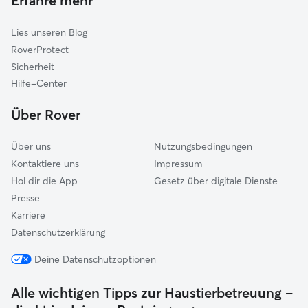
Erfahre mehr
Katzensitter in Illschwang
Neukirchen bei Sulzbach-Rosenberg
Lies unseren Blog
Happurg
RoverProtect
Pommelsbrunn
Sicherheit
Berg bei Neumarkt in der Oberpfalz
Hilfe-Center
Henfenfeld
Über Rover
Velburg
Über uns
Nutzungsbedingungen
Kontaktiere uns
Impressum
Hol dir die App
Gesetz über digitale Dienste
Presse
Karriere
Datenschutzerklärung
Deine Datenschutzoptionen
Alle wichtigen Tipps zur Haustierbetreuung –