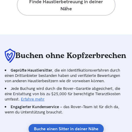
Finde Haustierbetreuung in deiner
Spaziergänge, Spiel und
Nähe
Kuscheleinheiten. Rundherum Natur pur
Um uns herum gibt es Wald und Wiesen,
was die Spaziergänge super einfach
macht. Wenn dein Hund ohne Leine
laufen kann, lasse ich ihn gerne
herumspringen. Sollte das nicht möglich
sein, ist das Führen an der Leine
natürlich auch kein Problem. Wohnung &
Buchen ohne Kopfzerbrechen
Garten Unser kleiner Garten ist leider
nicht eingezäunt, aber auch in der
Geprüfte Haustiersitter
Wohnung haben wir ausreichend Platz.
, die ein Identifikationsverfahren durch
einen Drittanbieter bestanden haben und verifizierte Bewertungen
Ruhephasen sollen natürlich nicht zu
von anderen Haustierbesitzern wie dir vorweisen können.
kurz kommen.
Jede Buchung wird durch die Rover-Garantie abgesichert, die
eine Erstattung von bis zu $25,000 für berechtigte Tierarztkosten
umfasst.
Erfahre mehr
Engagierter Kundenservice
– das Rover-Team ist für dich da,
wenn du Unterstützung brauchst.
Buche einen Sitter in deiner Nähe