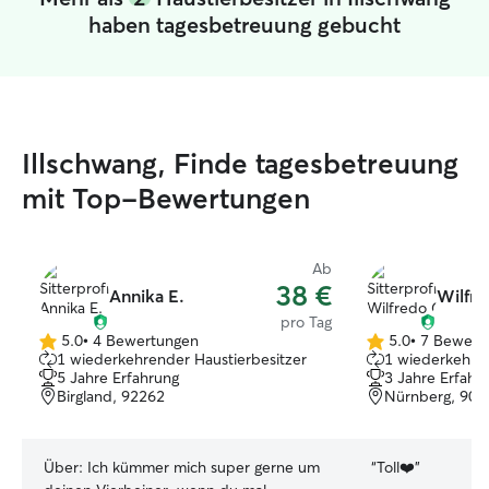
haben tagesbetreuung gebucht
Illschwang, Finde tagesbetreuung
mit Top-Bewertungen
Ab
38 €
Annika E.
Wilfre
pro Tag
5.0
•
4 Bewertungen
5.0
•
7 Bewert
5.0
5.0
1 wiederkehrender Haustierbesitzer
1 wiederkehren
von
von
5 Jahre Erfahrung
3 Jahre Erfahr
5
5
Birgland, 92262
Nürnberg, 904
Sternen
Sternen
Über:
Ich kümmer mich super gerne um
“
Toll❤️
”