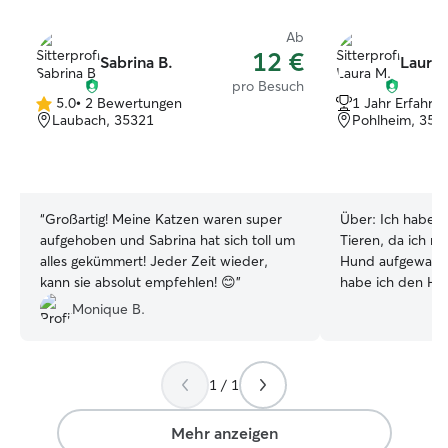
Ab
12 €
Sabrina B.
Laura 
pro Besuch
5.0
•
2 Bewertungen
1 Jahr Erfahru
5.0
Laubach, 35321
Pohlheim, 354
von
5
Sternen
“
Großartig! Meine Katzen waren super
Über:
Ich habe 
aufgehoben und Sabrina hat sich toll um
Tieren, da ich m
alles gekümmert! Jeder Zeit wieder,
Hund aufgewach
kann sie absolut empfehlen! 😊
”
habe ich den Hu
regelmäßig gefütt
Monique B.
und mit ihm Gassi ge
flexibel ab ca. 1
bin flexibel ver
1 / 1
und Gassi-Gäng
zuverlässig in me
Ich komme zu de
Mehr anzeigen