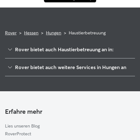
Rover
>
Hessen
>
Hungen
>
Haustierbetreuung
Rover bietet auch Haustierbetreuung an in:
Lich
Rover bietet auch weitere Services in Hungen an
Münzenberg
Hundesitter in Hungen
Laubach
Housesitting in Hungen
Pohlheim
Hundekindergarten in Hungen
Nidda
Gassi-Service in Hungen
Fernwald
Erfahre mehr
Katzensitter in Hungen
Rockenberg
Lies unseren Blog
Grünberg
RoverProtect
Florstadt