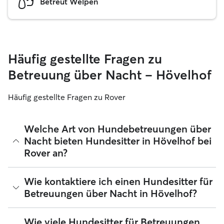
Betreut Welpen
Häufig gestellte Fragen zu
Betreuung über Nacht – Hövelhof
Häufig gestellte Fragen zu Rover
Welche Art von Hundebetreuungen über
Nacht bieten Hundesitter in Hövelhof bei
Rover an?
Mit Rover findest du ganz leicht Hundesitter für
Wie kontaktiere ich einen Hundesitter für
Betreuungen über Nacht in Hövelhof, die sich in ihrem
Betreuungen über Nacht in Hövelhof?
Zuhause liebevoll um deinen Hund kümmern. Die
verifizierten 5-Sterne-Sitter, die du bei Rover findest,
nehmen deinen Hund bei sich zu Hause auf, wenn du
Wenn du zum ersten Mal nach einem Hundesitter für
Wie viele Hundesitter für Betreuungen
unterwegs bist ‑ egal, ob es nur für ein Wochenende oder