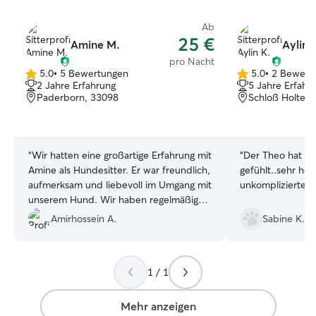
Ab
25 €
Amine M.
Aylin 
pro Nacht
5.0
•
5 Bewertungen
5.0
•
2 Bewert
5.0
5.0
2 Jahre Erfahrung
5 Jahre Erfahr
von
von
Paderborn, 33098
Schloß Holte-
5
5
Sternen
Sternen
“
Wir hatten eine großartige Erfahrung mit
“
Der Theo hat si
Amine als Hundesitter. Er war freundlich,
gefühlt..sehr her
aufmerksam und liebevoll im Umgang mit
unkomplizierte P
unserem Hund. Wir haben regelmäßig
Updates sowie Fotos und Videos von
Amirhossein A.
Sabine K.
unserem kleinen Vierbeiner erhalten. Wir
können Amine von ganzem Herzen
weiterempfehlen und wissen schon
1 / 1
jetzt, an wen wir uns das nächste Mal
wenden werden, wenn wir einen
Hundesitter brauchen. :)
”
Mehr anzeigen