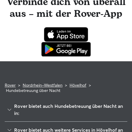
Verbinde dich von überall
Foto-Updates erhalten. Der engagierte Kundenservice von
Rover ist für dich da und dein Hundesitter hat die
aus – mit der Rover-App
Möglichkeit, professionelle tierärztliche Beratung in
Anspruch zu nehmen. Im seltenen Fall eines Problems
während der Buchung kannst du beruhigt sein, denn dein
Haustier profitiert von der Rover-Garantie, die die Kosten
für tierärztliche Behandlungen erstattet.
Rover
>
Nordrhein-Westfalen
>
Hövelhof
>
Hundebetreuung über Nacht
Rover bietet auch Hundebetreuung über Nacht an
in:
Schloß Holte-Stukenbrock
Rover bietet auch weitere Services in Hövelhof an