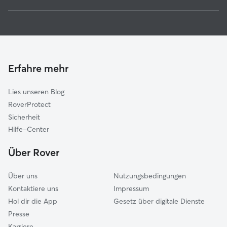
Delbrück
Haustierbetreuung in Hövelhof
Augustdorf
Housesitting in Hövelhof
Bad Lippspringe
Hundekindergarten in Hövelhof
Schlangen
Gassi-Service in Hövelhof
Verl
Erfahre mehr
Katzensitter in Hövelhof
Paderborn
Lies unseren Blog
Oerlinghausen
RoverProtect
Rietberg
Sicherheit
Borchen
Hilfe-Center
Detmold
Über Rover
Gütersloh
Über uns
Nutzungsbedingungen
Kontaktiere uns
Impressum
Hol dir die App
Gesetz über digitale Dienste
Presse
Karriere