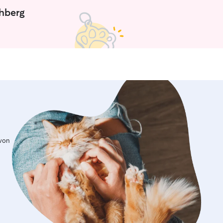
chberg
 von