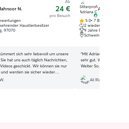
Ab
24 €
ahnoor N.
Adriana C.
pro Besuch
ewertungen
5.0
•
7 Bewertungen
5.0
kehrender Haustierbesitzer
2 wiederkehrende Haust
von
g, 97070
9 Jahre Erfahrung
5
Schweinfurt, 97424
Sternen
ümmert sich sehr liebevoll um unsere
“
Mit Adriana waren wir sehr
 Sie hat uns auch täglich Nachrichten,
sehr gut. Wir würden wie
 Videos geschickt. Wir können sie nur
Weiter So.
”
und werden sie sicher wieder
 W.
Ali Riza A.