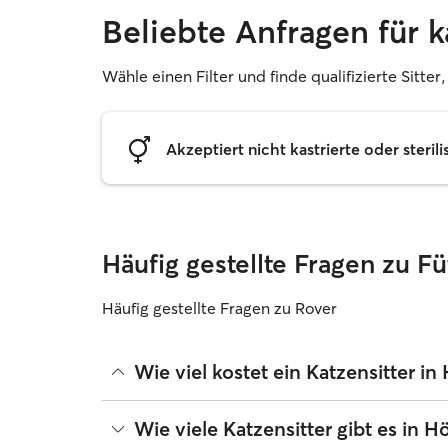
Beliebte Anfragen für
Wähle einen Filter und finde qualifizierte Sitte
Akzeptiert nicht kastrierte oder sterili
Häufig gestellte Fragen zu 
Häufig gestellte Fragen zu Rover
Wie viel kostet ein Katzensitter i
Katzensitter können ihre Preise bei Rover frei fe
Wie viele Katzensitter gibt es in 
betragen seit August 2026 etwa 13 pro Nacht, ein