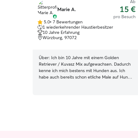
Ab
15 €
Marie A.
pro Besuch
5.0
•
7 Bewertungen
5.0
1 wiederkehrender Haustierbesitzer
von
10 Jahre Erfahrung
5
Würzburg, 97072
Sternen
Über:
Ich bin 10 Jahre mit einem Golden
Retriever / Kuvasz Mix aufgewachsen. Dadurch
kenne ich mich bestens mit Hunden aus. Ich
habe auch bereits schon etliche Male auf Hunde
auch über Nacht aufgepasst. Hier gab es nie
Probleme, auch bei jungen Hunden. Ich freue
mich immer neue Hunde kennenzulernen. Am
besten passt es mir unter der Woche von
Montag bis Donnerstag. Aber auch Wochenende
kann ich mir vorstellen, wenn ich das früh genug
weiß :) Ich wohne in einer Mietwohnung in
Sanderau im Dritten Stock. Es gibt einen Hof,
jedoch keinen Garten. Ich wohne jedoch nicht