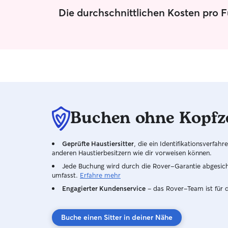
weit von den Sanderwiesen und kann für genug
Die durchschnittlichen Kosten pro 
Auslauf sorgen.
Buchen ohne Kopfz
Geprüfte Haustiersitter
, die ein Identifikationsverfa
anderen Haustierbesitzern wie dir vorweisen können.
Jede Buchung wird durch die Rover-Garantie abgesicher
umfasst.
Erfahre mehr
Engagierter Kundenservice
– das Rover-Team ist für 
Buche einen Sitter in deiner Nähe