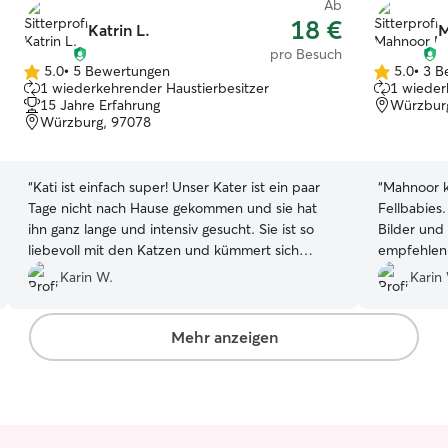
Ab
18 €
Katrin L.
M
pro Besuch
5.0
•
5 Bewertungen
5.0
•
3 B
5.0
5.0
1 wiederkehrender Haustierbesitzer
1 wieder
von
von
15 Jahre Erfahrung
Würzbur
5
5
Würzburg, 97078
Sternen
Sternen
“
Kati ist einfach super! Unser Kater ist ein paar
“
Mahnoor k
Tage nicht nach Hause gekommen und sie hat
Fellbabies.
ihn ganz lange und intensiv gesucht. Sie ist so
Bilder und
liebevoll mit den Katzen und kümmert sich
empfehlen 
immer sehr um ihr Wohlergehen. Kati ist ein
buchen!
”
Karin W.
Karin
Geschenk für uns! Danke für alles!!! ❤️
”
Mehr anzeigen