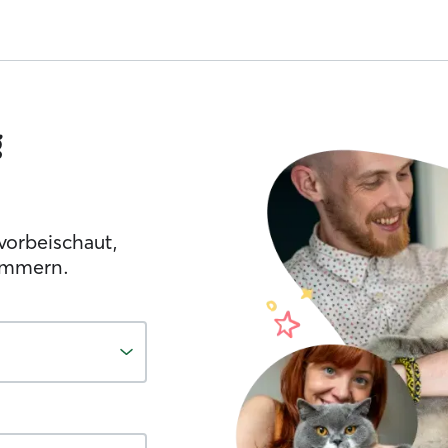
g
vorbeischaut,
ümmern.