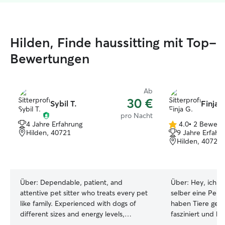
Hilden, Finde haussitting mit Top-
Bewertungen
Ab
30 €
Sybil T.
Finja 
pro Nacht
4 Jahre Erfahrung
4.0
•
2 Bewert
4.0
Hilden, 40721
9 Jahre Erfahr
von
Hilden, 40723
5
Sternen
Über:
Dependable, patient, and
Über:
Hey, ich h
attentive pet sitter who treats every pet
selber eine Pers
like family. Experienced with dogs of
haben Tiere gene
different sizes and energy levels,
fasziniert und be
including puppies and senior dogs. I
lang regelmäßig