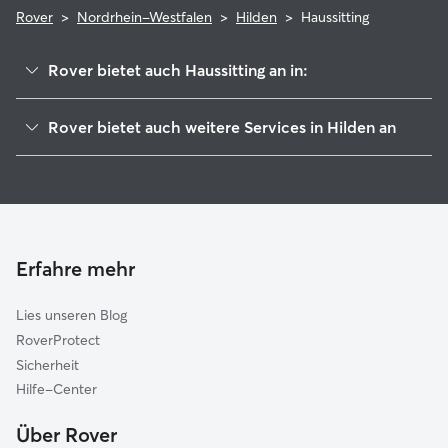
Rover
>
Nordrhein-Westfalen
>
Hilden
>
Haussitting
Rover bietet auch Haussitting an in:
Langenfeld
Rover bietet auch weitere Services in Hilden an
Haan
Hundesitter in Hilden
Erkrath
Haustierbetreuung in Hilden
Leichlingen
Hundekindergarten in Hilden
Monheim am Rhein
Gassi-Service in Hilden
Solingen
Erfahre mehr
Katzensitter in Hilden
Mettmann
Lies unseren Blog
Dormagen
RoverProtect
Leverkusen
Sicherheit
Düsseldorf
Hilfe-Center
Burscheid
Über Rover
Wülfrath