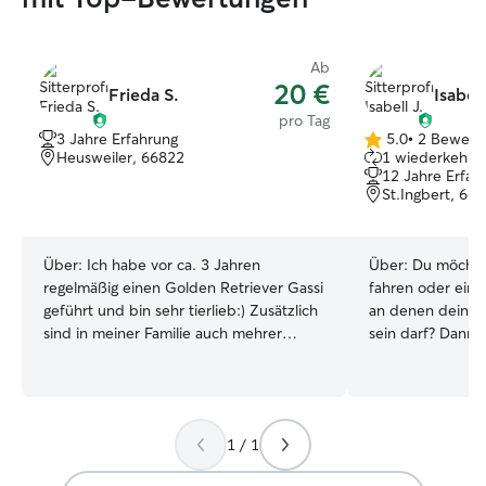
Ab
20 €
Frieda S.
Isabell
pro Tag
3 Jahre Erfahrung
5.0
•
2 Bewert
5.0
Heusweiler, 66822
1 wiederkehren
von
12 Jahre Erfah
5
St.Ingbert, 66
Sternen
Über:
Ich habe vor ca. 3 Jahren
Über:
Du möchtes
regelmäßig einen Golden Retriever Gassi
fahren oder eine
geführt und bin sehr tierlieb:) Zusätzlich
an denen dein Hu
sind in meiner Familie auch mehrer
sein darf? Dann
Hunde und Katzen zu Hause, mit denen
Tagesbetreuung. I
ich regelmäßig Kontakt habe Ich bin
dein Liebling be
Schülerin, weswegen ich unter der
ist. Seit ich 6 Ja
Woche nur Mittags und Nachmittags Zeit
immer Hunde. Un
1 / 1
habe. Freitags Abends und samstags
wurde 16 Jahre alt. Ich bin beste
könnte ich auch eine Tierbetreuung über
der Pflege, Betr