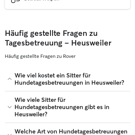
Häufig gestellte Fragen zu
Tagesbetreuung – Heusweiler
Häufig gestellte Fragen zu Rover
Wie viel kostet ein Sitter für
Hundetagesbetreuungen in Heusweiler?
Sitter können ihre Preise bei Rover frei festlegen. Die
Wie viele Sitter für
durchschnittlichen Kosten für einen Hundesitter für
Hundetagesbetreuungen gibt es in
Tagesbetreuungen bei Rover in Heusweiler betragen seit
Heusweiler?
August 2026 etwa 25 pro Tag, einschließlich der
Servicegebühren von Rover. Der Preis eines Sitters kann sich
auch ändern, wenn du deine Buchung an deine Bedürfnisse
Seit August 2026 bieten 27 Sitter Hundetagesbetreuungen
Welche Art von Hundetagesbetreuungen
und die deines Hundes anpasst.