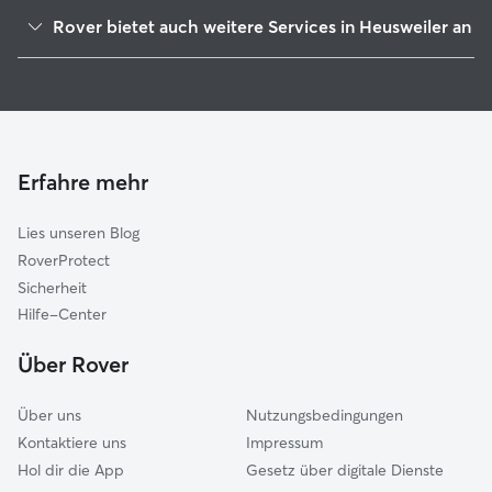
Riegelsberg
Rover bietet auch weitere Services in Heusweiler an
Püttlingen
Hundesitter in Heusweiler
Lebach
Haustierbetreuung in Heusweiler
Eppelborn
Housesitting in Heusweiler
Quierschied
Gassi-Service in Heusweiler
Illingen
Erfahre mehr
Katzensitter in Heusweiler
Merchweiler
Lies unseren Blog
Schwalbach
RoverProtect
Saarwellingen
Sicherheit
Sulzbach
Hilfe-Center
Völklingen
Über Rover
Bous
Über uns
Nutzungsbedingungen
Kontaktiere uns
Impressum
Hol dir die App
Gesetz über digitale Dienste