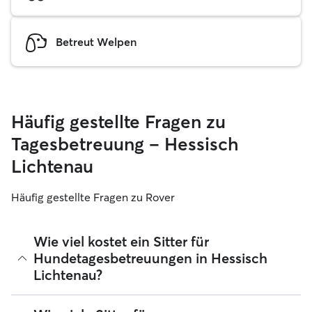
Betreut Welpen
Häufig gestellte Fragen zu
Tagesbetreuung – Hessisch
Lichtenau
Häufig gestellte Fragen zu Rover
Wie viel kostet ein Sitter für
Hundetagesbetreuungen in Hessisch
Lichtenau?
Sitter können ihre Preise bei Rover frei festlegen. Die