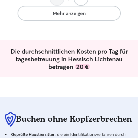
Home Office, so
Betreuung gewährl
Mehr anzeigen
können die Hund
Unternehmungen begle
leben bei mir in
maximal zwei Be
meinen eigenen
Die durchschnittlichen Kosten pro Tag für
Natürlich können
extra Bereichen
tagesbetreuung in Hessisch Lichtenau
separiert werden
betragen
20 €
erfolgt abgesich
Hundeboxen.
Buchen ohne Kopfzerbrechen
Geprüfte Haustiersitter
, die ein Identifikationsverfahren durch