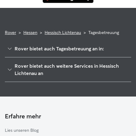
Rover
>
Hessen
>
Hessisch Lichtenau
>
Tagesbetreuung
Rover bietet auch Tagesbetreuung an in:
Helsa
Rover bietet auch weitere Services in Hessisch
Großalmerode
Lichtenau an
Söhrewald
Housesitting in Hessisch Lichtenau
Kaufungen
Hundesitter in Hessisch Lichtenau
Nieste
Haustierbetreuung in Hessisch Lichtenau
Berkatal
Gassi-Service in Hessisch Lichtenau
Erfahre mehr
Körle
Katzensitter in Hessisch Lichtenau
Lohfelden
Lies unseren Blog
Niestetal