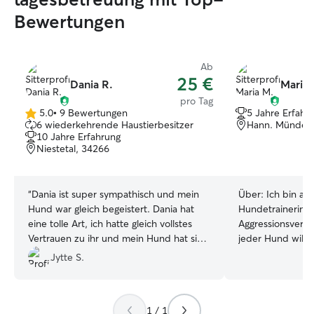
Bewertungen
Ab
25 €
Dania R.
Maria 
pro Tag
5.0
•
9 Bewertungen
5 Jahre Erfahr
5.0
6 wiederkehrende Haustierbesitzer
Hann. Münden
von
10 Jahre Erfahrung
5
Niestetal, 34266
Sternen
“
Dania ist super sympathisch und mein
Über:
Ich bin au
Hund war gleich begeistert. Dania hat
Hundetrainerin 
eine tolle Art, ich hatte gleich vollstes
Aggressionsverhal
Vertrauen zu ihr und mein Hund hat sich
jeder Hund will
sehr wohl gefühlt. Wir freuen uns schon
Themen er mitbr
Jytte S.
auf das nächste Mal
”
besonderen Bedür
kranke Hunde) k
kommen, da die 
1 / 1
betreut sind. Ich arbeite komplett im