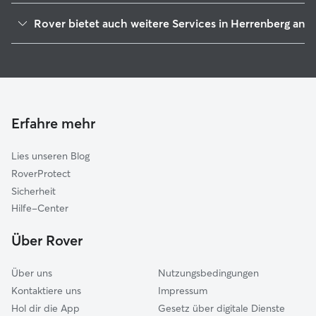
Gärtringen
Rover bietet auch weitere Services in Herrenberg an
Oberes Gäu
Hundesitter in Herrenberg
Ammerbuch
Haustierbetreuung in Herrenberg
Aidlingen
Housesitting in Herrenberg
Wildberg
Hundekindergarten in Herrenberg
Holzgerlingen
Erfahre mehr
Gassi-Service in Herrenberg
Böblingen
Lies unseren Blog
Sindelfingen
RoverProtect
Althengstett
Sicherheit
Weil im Schönbuch
Hilfe-Center
Nagold
Über Rover
Schönaich
Über uns
Nutzungsbedingungen
Kontaktiere uns
Impressum
Hol dir die App
Gesetz über digitale Dienste