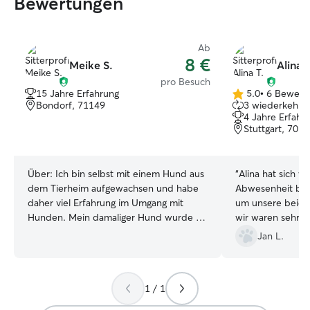
Bewertungen
Ab
8 €
Meike S.
Alina T
pro Besuch
15 Jahre Erfahrung
5.0
•
6 Bewert
5.0
Bondorf, 71149
3 wiederkehren
von
4 Jahre Erfahr
5
Stuttgart, 701
Sternen
Über:
Ich bin selbst mit einem Hund aus
“
Alina hat sich 
dem Tierheim aufgewachsen und habe
Abwesenheit best
daher viel Erfahrung im Umgang mit
um unsere beide
Hunden. Mein damaliger Hund wurde 15
wir waren sehr zu
Jahre alt und hatte ein schönes Leben
Betreuung.
”
Jan L.
bei uns. Mittlerweile wohne ich alleine
und habe leider nicht die Kapazitäten
um mir einen eigenen Hund zu holen.
1 / 1
Euer Glück, weil ich daher gerne mit
euren Vierbeinern Gassi gehe oder Sie