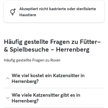
Akzeptiert nicht kastrierte oder sterilisierte
Haustiere
Häufig gestellte Fragen zu Fütter-
& Spielbesuche – Herrenberg
Häufig gestellte Fragen zu Rover
Wie viel kostet ein Katzensitter in
Herrenberg?
Katzensitter können ihre Preise bei Rover frei festlegen. Die
Wie viele Katzensitter gibt es in
durchschnittlichen Kosten für einen Rover-Katzensitter in
Herrenberg?
Herrenberg betragen seit August 2026 etwa 15 pro Nacht,
einschließlich der Servicegebühren von Rover. Der Preis