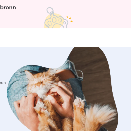
sbronn
 von