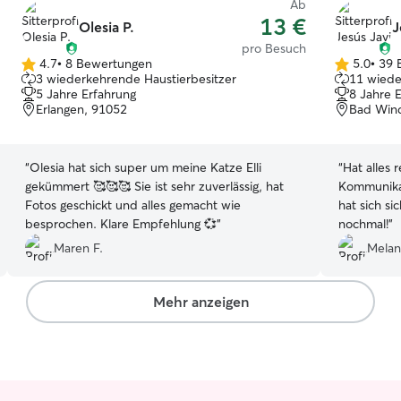
Ab
13 €
Olesia P.
J
pro Besuch
4.7
•
8 Bewertungen
5.0
•
39 
4.7
5.0
3 wiederkehrende Haustierbesitzer
11 wiede
von
von
5 Jahre Erfahrung
8 Jahre 
5
5
Erlangen, 91052
Bad Win
Sternen
Sternen
“
Olesia hat sich super um meine Katze Elli
“
Hat alles 
gekümmert 🥰🥰🥰 Sie ist sehr zuverlässig, hat
Kommunikat
Fotos geschickt und alles gemacht wie
hat sich sichtli
besprochen. Klare Empfehlung 💞
”
nochmal!
”
Maren F.
Melan
Mehr anzeigen