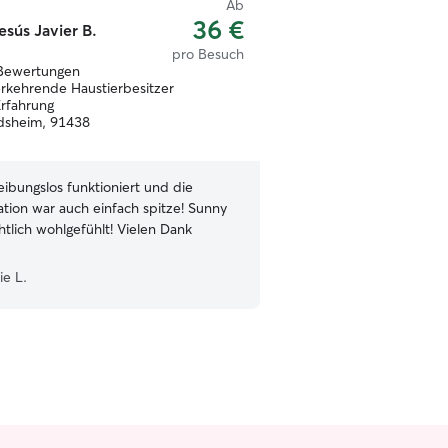
Ab
36 €
esús Javier B.
pro Besuch
Bewertungen
rkehrende Haustierbesitzer
Erfahrung
dsheim, 91438
reibungslos funktioniert und die
ion war auch einfach spitze! Sunny
ch wohlgefühlt! Vielen Dank
ie L.