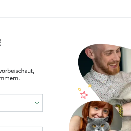
g
vorbeischaut,
ümmern.