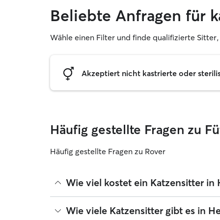
Beliebte Anfragen für 
Wähle einen Filter und finde qualifizierte Sitte
Akzeptiert nicht kastrierte oder sterili
Häufig gestellte Fragen zu F
Häufig gestellte Fragen zu Rover
Wie viel kostet ein Katzensitter in
Katzensitter können ihre Preise bei Rover frei fe
Wie viele Katzensitter gibt es in H
betragen seit August 2026 etwa 14 pro Nacht, ein