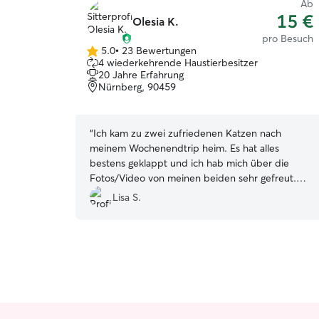
Ab
15 €
Olesia K.
pro Besuch
5.0
•
23 Bewertungen
5.0
4 wiederkehrende Haustierbesitzer
von
20 Jahre Erfahrung
5
Nürnberg, 90459
Sternen
“
Ich kam zu zwei zufriedenen Katzen nach
meinem Wochenendtrip heim. Es hat alles
bestens geklappt und ich hab mich über die
Fotos/Video von meinen beiden sehr gefreut.
Vielen Dank.
”
Lisa S.