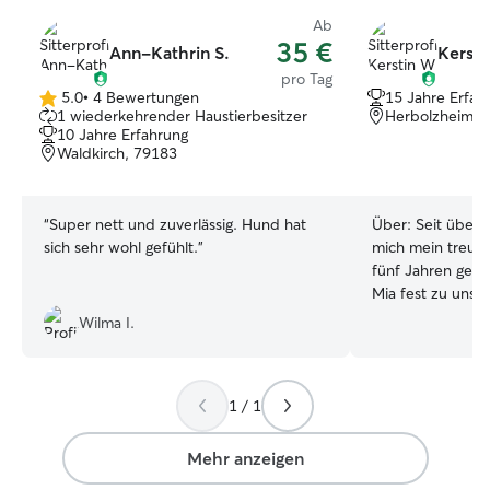
Ab
35 €
Ann-Kathrin S.
Kersti
pro Tag
5.0
•
4 Bewertungen
15 Jahre Erfah
5.0
1 wiederkehrender Haustierbesitzer
Herbolzheim, 
von
10 Jahre Erfahrung
5
Waldkirch, 79183
Sternen
“
Super nett und zuverlässig. Hund hat
Über:
Seit über 
sich sehr wohl gefühlt.
”
mich mein treuer
fünf Jahren gehö
Mia fest zu unse
bei uns ein liebevol
Wilma I.
meinen Job bin i
– Unsere Hunde (
sind daher fast nie alle
1 / 1
dreimal täglich G
selbstverständli
und sorge dafür,
Mehr anzeigen
Fellnase sich wä