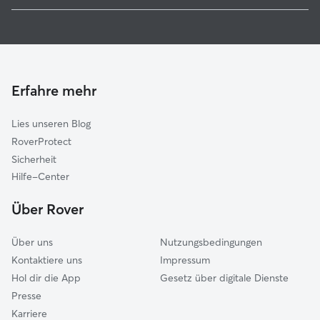
Tierbetreuung in Hausach
Elzach
Katzensitter in Hausach
Schramberg
Seelbach
Raumschaft Triberg
Erfahre mehr
Gengenbach
Lies unseren Blog
St. Georgen im Schwarzwald
RoverProtect
Königsfeld im Schwarzwald
Sicherheit
Dunningen
Hilfe-Center
Waldkirch
Über Rover
Friesenheim
Über uns
Nutzungsbedingungen
Kontaktiere uns
Impressum
Hol dir die App
Gesetz über digitale Dienste
Presse
Karriere