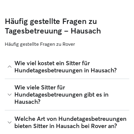
Häufig gestellte Fragen zu
Tagesbetreuung – Hausach
Häufig gestellte Fragen zu Rover
Wie viel kostet ein Sitter für
Hundetagesbetreuungen in Hausach?
Sitter können ihre Preise bei Rover frei festlegen. Die
Wie viele Sitter für
durchschnittlichen Kosten für einen Hundesitter für
Hundetagesbetreuungen gibt es in
Tagesbetreuungen bei Rover in Hausach betragen seit
Hausach?
August 2026 etwa 27 pro Tag, einschließlich der
Servicegebühren von Rover. Der Preis eines Sitters kann sich
auch ändern, wenn du deine Buchung an deine Bedürfnisse
Seit August 2026 bieten 36 Sitter Hundetagesbetreuungen
Welche Art von Hundetagesbetreuungen
und die deines Hundes anpasst.
in Hausach an. Du kannst deine Suchergebnisse filtern,
bieten Sitter in Hausach bei Rover an?
sortieren, deinen Radius erweitern, Bewertungen lesen und
Preise vergleichen, um den perfekten Sitter in deiner Nähe