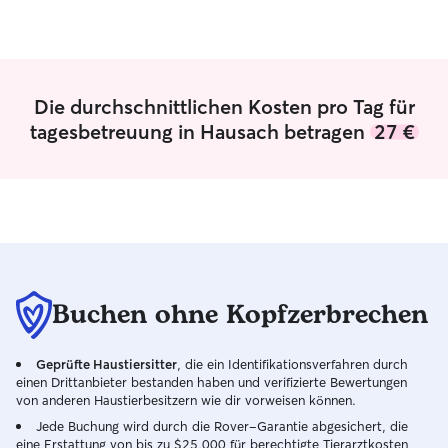
bei uns wie ein v
Familienmitglied 
lebt bei uns gem
beiden kastriert
in einem schönen 
Die durchschnittlichen Kosten pro Tag für
Durch meinen Jo
tagesbetreuung in Hausach betragen
27 €
im Homeoffice u
Hause. Unsere H
auch deine Felln
selten allein. Die
flexibel und zuve
und Wochenablauf
ich jederzeit aus
Aufmerksamkeit 
Unser Grundstück 
Buchen ohne Kopfzerbrechen
eingezäunt und b
und Entspannen.
Geprüfte Haustiersitter
, die ein Identifikationsverfahren durch
freundlichen Hun
einen Drittanbieter bestanden haben und verifizierte Bewertungen
Zeit mit deinem V
von anderen Haustierbesitzern wie dir vorweisen können.
wichtig, dass si
Jede Buchung wird durch die Rover-Garantie abgesichert, die
Tag an sicher, ge
eine Erstattung von bis zu $25,000 für berechtigte Tierarztkosten