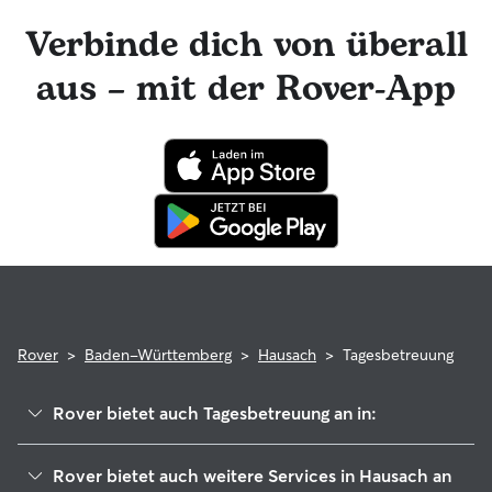
Rover-Nachrichtenfunktion mit deinem Sitter für
Hundetagesbetreuungen in Kontakt bleiben und tolle Foto-
Verbinde dich von überall
Updates erhalten. Der engagierte Kundenservice von Rover
ist für dich da und dein Hundesitter hat die Möglichkeit,
aus – mit der Rover-App
professionelle tierärztliche Beratung in Anspruch zu
nehmen. Im seltenen Fall eines Problems während der
Buchung kannst du beruhigt sein, denn dein Haustier
profitiert von der Rover-Garantie, die die Kosten für
tierärztliche Behandlungen erstattet.
Rover
>
Baden-Württemberg
>
Hausach
>
Tagesbetreuung
Rover bietet auch Tagesbetreuung an in:
Hornberg
Rover bietet auch weitere Services in Hausach an
Zell am Harmersbach