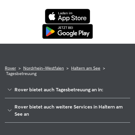
Buchung kannst du beruhigt sein, denn dein Haustier
profitiert von der Rover-Garantie, die die Kosten für
tierärztliche Behandlungen erstattet.
Rover
>
Nordrhein-Westfalen
>
Haltern am See
>
Tagesbetreuung
Rover bietet auch Tagesbetreuung an in:
Oer-Erkenschwick
Rover bietet auch weitere Services in Haltern am
Olfen
See an
Datteln
Hundesitter in Haltern am See
Marl