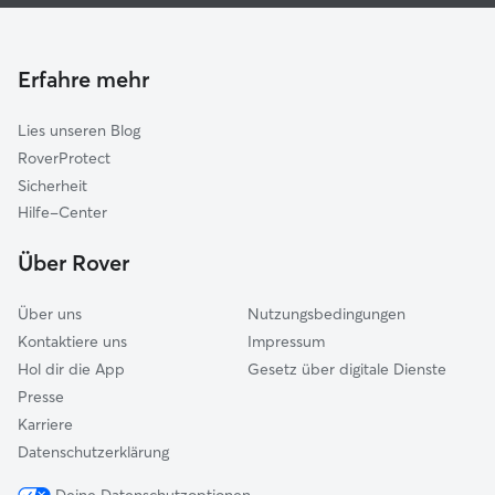
Haustierbetreuung in Haltern Am See
Recklinghausen
Housesitting in Haltern am See
Dülmen
Gassi-Service in Haltern am See
Erfahre mehr
Herten
Katzensitter in Haltern am See
Waltrop
Lies unseren Blog
Lüdinghausen
RoverProtect
Selm
Sicherheit
Castrop-Rauxel
Hilfe-Center
Reken
Über Rover
Über uns
Nutzungsbedingungen
Kontaktiere uns
Impressum
Hol dir die App
Gesetz über digitale Dienste
Presse
Karriere
Datenschutzerklärung