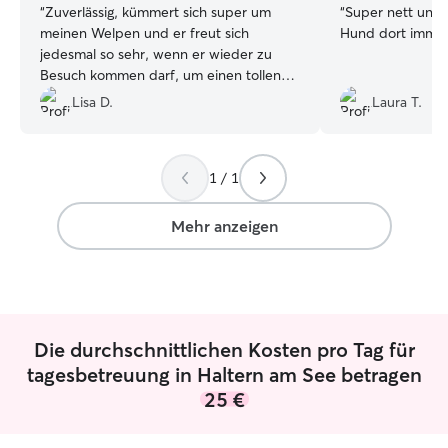
“
Zuverlässig, kümmert sich super um
“
Super nett und 
meinen Welpen und er freut sich
Hund dort immer
jedesmal so sehr, wenn er wieder zu
Besuch kommen darf, um einen tollen
Tag zu verbringen☺️
”
Lisa D.
Laura T.
1 / 1
Mehr anzeigen
Die durchschnittlichen Kosten pro Tag für
tagesbetreuung in Haltern am See betragen
25 €