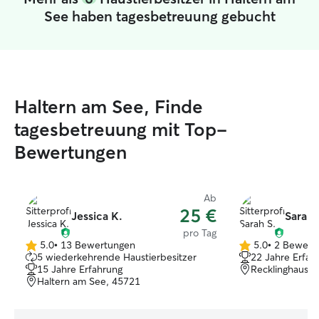
See haben tagesbetreuung gebucht
Haltern am See, Finde
tagesbetreuung mit Top-
Bewertungen
Ab
25 €
Jessica K.
Sarah 
pro Tag
5.0
•
13 Bewertungen
5.0
•
2 Bewert
5.0
5.0
5 wiederkehrende Haustierbesitzer
22 Jahre Erfah
von
von
15 Jahre Erfahrung
Recklinghause
5
5
Haltern am See, 45721
Sternen
Sternen