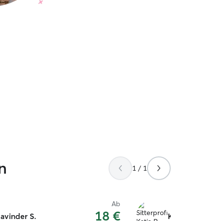
n
1 / 1
Ab
18 €
avinder S.
Katja R.