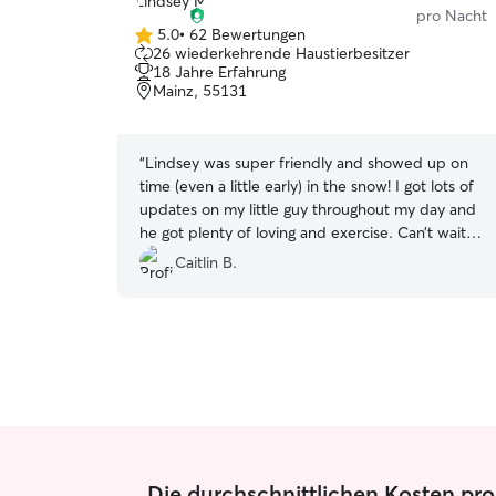
pro Nacht
5.0
•
62 Bewertungen
5.0
26 wiederkehrende Haustierbesitzer
von
18 Jahre Erfahrung
5
Mainz, 55131
Sternen
“
Lindsey was super friendly and showed up on
time (even a little early) in the snow! I got lots of
updates on my little guy throughout my day and
he got plenty of loving and exercise. Can’t wait
to use her again!
”
Caitlin B.
Die durchschnittlichen Kosten pro