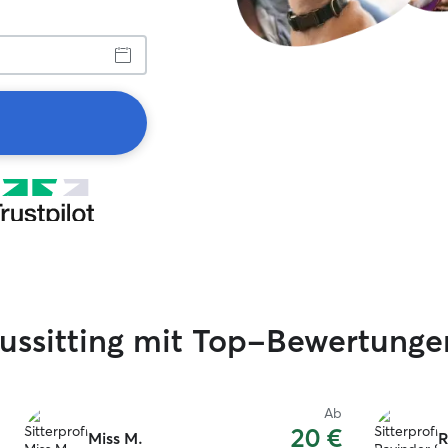
ussitting mit Top-Bewertunge
Ab
20 €
Miss M.
R