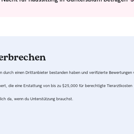
Gassigehen
und jede 
Programm. 
jedem Abe
Check.
erbrechen
hren durch einen Drittanbieter bestanden haben und verifizierte Bewertungen
t, die eine Erstattung von bis zu $25,000 für berechtigte Tierarztkosten
dich da, wenn du Unterstützung brauchst.