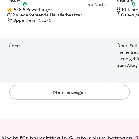
pro Nacht
5.0
•
5 Bewertungen
10 Jahre
5.0
2 wiederkehrende Haustierbesitzer
Gau-Alg
von
Oppenheim, 55276
5
Sternen
Über:
Über:
Seit
meine treu
ihnen gehör
zum Alltag.
Charaktere
individuel
einzugehen. Ich arbeite von Mont
Donnerstag
Mehr anzeigen
Homeoffice
einteilen.
gehören zu
Sonntag bin
Betreuung 
ist eine s
Arbeit erforderlich. 
 Nacht für haussitting in Guntersblum betragen
3