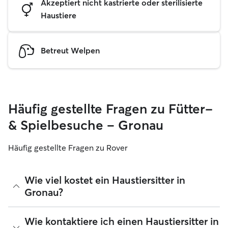
Akzeptiert nicht kastrierte oder sterilisierte
Haustiere
Betreut Welpen
Häufig gestellte Fragen zu Fütter-
& Spielbesuche – Gronau
Häufig gestellte Fragen zu Rover
Wie viel kostet ein Haustiersitter in
Gronau?
Haustiersitter können ihre Preise bei Rover frei festlegen.
Wie kontaktiere ich einen Haustiersitter in
Die durchschnittlichen Kosten für einen Sitter in Gronau