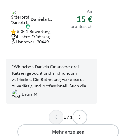
Ab
15 €
Daniela L.
pro Besuch
5.0
•
1 Bewertung
5.0
4 Jahre Erfahrung
von
Hannover, 30449
5
Sternen
“
Wir haben Daniela für unsere drei
Katzen gebucht und sind rundum
zufrieden. Die Betreuung war absolut
zuverlässig und professionell. Auch die
Wohnung wurde super ordentlich
Laura M.
hinterlassen. Wir werden Daniela
definitiv wieder anfragen!
”
1 / 1
Mehr anzeigen