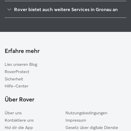
Elze
Rover bietet auch weitere Services in Gronau an
Nordstemmen
Housesitting in Gronau
Diekholzen
Hundesitter in Gronau
Duingen
Hundekindergarten in Gronau
Alfeld
Gassi-Service in Gronau
Salzhemmendorf
Erfahre mehr
Katzensitter in Gronau
Hildesheim
Lies unseren Blog
Sibbesse
RoverProtect
Giesen
Sicherheit
Delligsen
Hilfe-Center
Coppenbrügge
Über Rover
Bad Salzdetfurth
Über uns
Nutzungsbedingungen
Kontaktiere uns
Impressum
Hol dir die App
Gesetz über digitale Dienste