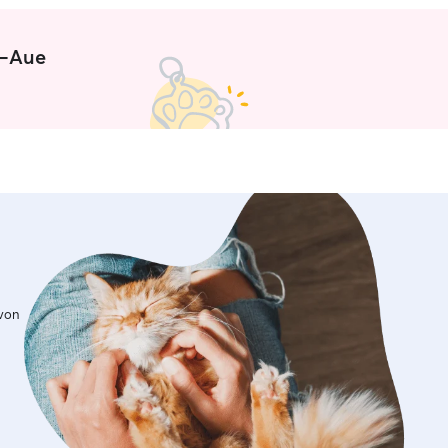
e-Aue
 von