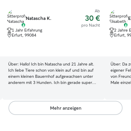
Ab
30 €
Natascha K.
E
pro Nacht
1 Jahr Erfahrung
2 Jahre 
Erfurt, 99084
Erfurt, 
Über:
Hallo! Ich bin Natascha und 21 Jahre alt.
Über:
Da z
Ich liebe Tiere schon von klein auf und bin auf
eigener Fel
einem kleinen Bauernhof aufgewachsen unter
von Freun
anderem mit 3 Hunden. Ich bin gerade super
Male einz
flexibel und habe viel freie Zeit, die ich gerne
ganze Woch
mit Tieren verbringen möchte. Sei es füttern,
gassi gehen, Übernachtungen oder auch einfach
mal nur auf der Couch sitzen und kuscheln. Ihr
Mehr anzeigen
Vierbeiner wird mit viel Liebe versorgt!
Momentan bin ich noch voll flexibel und habe
viel freie Zeit! Deshalb wäre auch eine