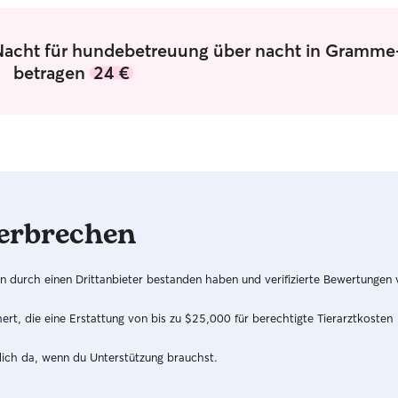
Betreuung von Morgens bis abends oder auch
mal über Nacht überhaupt kein Problem! Bei mir
zuhause gibt es viel Platz um die neue Gegend
 Nacht für hundebetreuung über nacht in Gramm
zu beschnuppern und zu erkunden! Um mich
betragen
24 €
herum gibt es einige Parks, die nicht weit
entfernt liegen.
erbrechen
hren durch einen Drittanbieter bestanden haben und verifizierte Bewertungen
t, die eine Erstattung von bis zu $25,000 für berechtigte Tierarztkosten
dich da, wenn du Unterstützung brauchst.