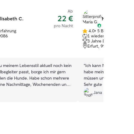
Ab
22 €
lisabeth C.
Maria G.
pro Nacht
Erfahrung
4.0
•
5 Bewertungen
4.0
99086
1 wiederkehrender Haust
von
3 Jahre Erfahrung
5
Erfurt, 99084
Sternen
u meinem Lebensstil aktuell noch kein
“
Ich kann Maria nur wärms
lbegleiter passt, borge ich mir gern
habe meine Flores das er
den die Hunde. Habe schon mehrere
müssen und hatte vollstes 
elne Nachmittage, Wochenenden und
Sehr gute Kommunikation in
en auf die Fellnasen aufgepasst.
sodass ich immer wusste, 
Jana S.
geht und was sie macht. V