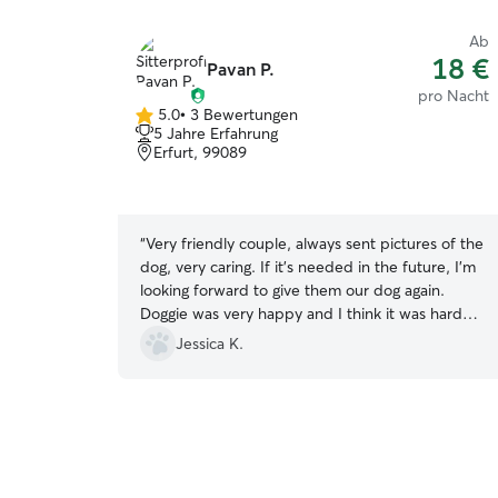
Ab
18 €
Pavan P.
pro Nacht
5.0
•
3 Bewertungen
5.0
5 Jahre Erfahrung
von
Erfurt, 99089
5
Sternen
“
Very friendly couple, always sent pictures of the
dog, very caring. If it's needed in the future, I'm
looking forward to give them our dog again.
Doggie was very happy and I think it was hard
for both parties to say goodbye. They even
Jessica K.
made sure, that the dog had a fan in this heat,
so she would feel good. I appreciate all their
work and can recommend them to everyone
who is in need of a dog sitter :)) I would even
give 10 stars, if I could
”