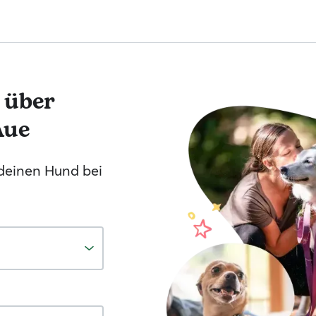
 über
Aue
 deinen Hund bei