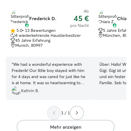
Ab
45 €
Frederick D.
Chiara
pro Nacht
5.0
•
13 Bewertungen
5 Jahre Erfahr
5.0
4 wiederkehrende Haustierbesitzer
München, 806
von
45 Jahre Erfahrung
5
Munich, 80997
Sternen
“
We had a wonderful experience with
Über:
Hallo! Wir
Frederik! Our little boy stayed with him
Gigi. Gigi ist unser 1 Jahr alter Lagotto
for 4 days and was cared for just like he
und ein fester Te
is at home. It was so heartwarming to
Familie. Seb hat
hear that they even cuddled and that
dem Tierschutz in
Kathrin B.
our dog managed to make Frederik
wohnen in Münch
laugh. Frederik also gave us plenty of
Westparks, und 
updates and pictures throughout the
Freizeit am lieb
1 / 1
stay, which gave us such peace of mind
ausgedehnten Sp
knowing he was so comfortable and
Isar, im Wald o
happy. We truly appreciated the love
der vielen Seen
Mehr anzeigen