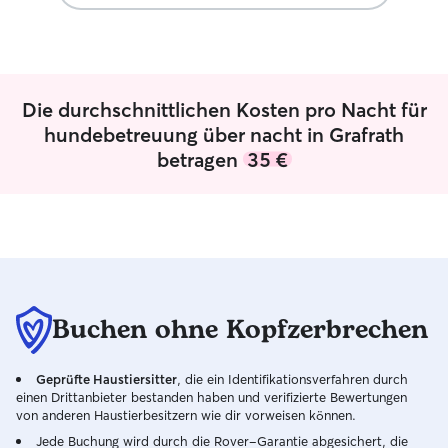
and attention he gave him. We couldn't
gemeinsame Zeit
have asked for a better sitter!
”
für uns einfach d
Hundebesitzer si
wichtig es ist, se
vertrauensvolle 
Die durchschnittlichen Kosten pro Nacht für
Deshalb möchten
Hundeeltern unt
hundebetreuung über nacht in Grafrath
Vierbeiner nach 
betragen
35 €
unsere Gassirun
tagsüber oder üb
zuhause aufnehme
dass sich jeder 
gut aufgehoben f
individuell auf d
Hundes ein und 
Bewegung, Ruhep
Buchen ohne Kopfzerbrechen
ganz viel Aufmerk
freundlicher, soz
Geprüfte Haustiersitter
, die ein Identifikationsverfahren durch
verträglicher Lag
einen Drittanbieter bestanden haben und verifizierte Bewertungen
hervorragend mi
von anderen Haustierbesitzern wie dir vorweisen können.
spielt gerne un
Jede Buchung wird durch die Rover-Garantie abgesichert, die
Vierbeinern offe