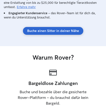
eine Erstattung von bis zu $25,000 für berechtigte Tierarztkosten
Dadurch ist er ein
umfasst.
Erfahre mehr
gemeinsame Spaz
Engagierter Kundenservice
– das Rover-Team ist für dich da,
Zuverlässigkeit,
wenn du Unterstützung brauchst.
liebevoller Umg
für uns an erster
darauf, euren Vi
Buche einen Sitter in deiner Nähe
kennenzulernen 
Zeit mit uns zu bereite
sowohl unter de
Wochenende nach
die Betreuung e
Warum Rover?
arbeitet zu 100
ist dadurch tags
wir selbst Gigi ha
ohnehin auf ein
wir nehmen uns g
Bargeldlose Zahlungen
eure Fellnase lieb
wir zu zweit sind
Buche und bezahle über die gesicherte
Ausnahmefällen k
Rover-Plattform – du brauchst dafür kein
immer Gesellscha
Bargeld.
unsere Wohnung 