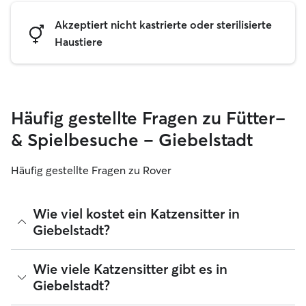
Akzeptiert nicht kastrierte oder sterilisierte
Haustiere
Häufig gestellte Fragen zu Fütter-
& Spielbesuche – Giebelstadt
Häufig gestellte Fragen zu Rover
Wie viel kostet ein Katzensitter in
Giebelstadt?
Katzensitter können ihre Preise bei Rover frei festlegen. Die
Wie viele Katzensitter gibt es in
durchschnittlichen Kosten für einen Rover-Katzensitter in
Giebelstadt?
Giebelstadt betragen seit August 2026 etwa 13 pro Nacht,
einschließlich der Servicegebühren von Rover. Der Preis