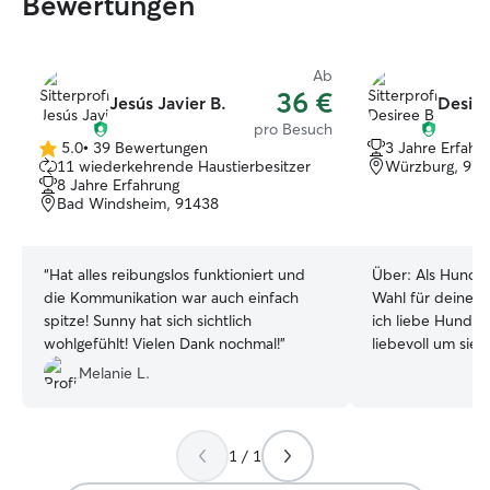
Bewertungen
Ab
36 €
Jesús Javier B.
Desire
pro Besuch
5.0
•
39 Bewertungen
3 Jahre Erfahr
5.0
11 wiederkehrende Haustierbesitzer
Würzburg, 97
von
8 Jahre Erfahrung
5
Bad Windsheim, 91438
Sternen
“
Hat alles reibungslos funktioniert und
Über:
Als Hundesi
die Kommunikation war auch einfach
Wahl für deine p
spitze! Sunny hat sich sichtlich
ich liebe Hunde
wohlgefühlt! Vielen Dank nochmal!
”
liebevoll um sie.
beruhigt sein, d
Melanie L.
Händen sind. Da ich Studentin bin, kann
ich mir meinen Al
wie es am Besten
1 / 1
sehr spontan und 
Meine Wohnung i