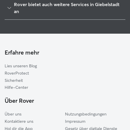
Rover bietet auch weitere Services in Giebelstadt
Gaukönigshofen
an
Kleinrinderfeld
Hundesitter in Giebelstadt
Ochsenfurt
Haustierbetreuung in Giebelstadt
Eibelstadt
Housesitting in Giebelstadt
Reichenberg
Hundekindergarten in Giebelstadt
Erfahre mehr
Aub
Gassi-Service in Giebelstadt
Kist
Lies unseren Blog
Randersacker
RoverProtect
Röttingen
Sicherheit
Grünsfeld
Hilfe-Center
Theilheim
Über Rover
Über uns
Nutzungsbedingungen
Kontaktiere uns
Impressum
Hol dir die App
Gesetz über digitale Dienste