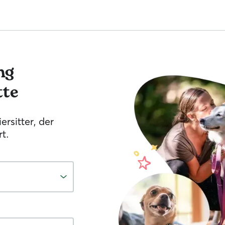
ng
tte
ersitter, der
t.