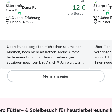
Ab
12 €
Dana R.
T
pro Besuch
13 Jahre Erfahrung
2 Jahre 
Lienen, 49536
Münster,
Über:
Hunde begleiten mich schon seit meiner
Über:
"Ich
Kindheit, noch mehr als Katzen. Meine Uroma
verbringen
hatte einen Hund, mit dem ich liebend gern
sinnvoll. 
spazieren gegangen bin. Als ich 9 Jahre alt war,
ihnen neue
haben wir unseren eigenen Hund bekommen.
beizubring
Während meines einjährigen
jede Menge
Mehr anzeigen
Bundesfreiwilligendienstes im Tierheim habe ich
Ruhephasen
auch die herausfordernde Seite der
Tradition: 
Hundebetreuung kennengelernt. Viele der
ruhiger St
Hunde dort haben schwierige Erfahrungen
entspanne
gemacht, vor allem Angsthunde, die besonders
mir wird es
viel Geduld, Verständnis und Liebe brauchen.
Beschäftigun
ro Fütter- & Spielbesuch für haustierbetreuung i
Ich habe gelernt, wie wichtig es ist, jeden Tier
flexibel u