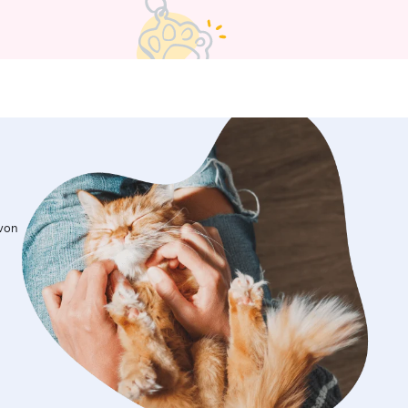
erbetreuung. Da ich meinen Zeitplan
 gestalten kann, bin ich sowohl unter
 als auch an den Wochenenden
rfügbar. Ich passe mich absolut an die
len Bedürfnisse und gewohnten Zeiten
tieres an, um ihm die beste Betreuung
stehen für mich an erster Stelle. Ich
h ganz nach Ihren Wünschen und den
n Bedürfnissen Ihres Haustieres, egal
iel Auslauf, Medikamentengabe oder
Ruhe geht. In jedem Umfeld sorge
 von
e sichere, stressfreie Atmosphäre und
strikt an Ihre Vorgaben.