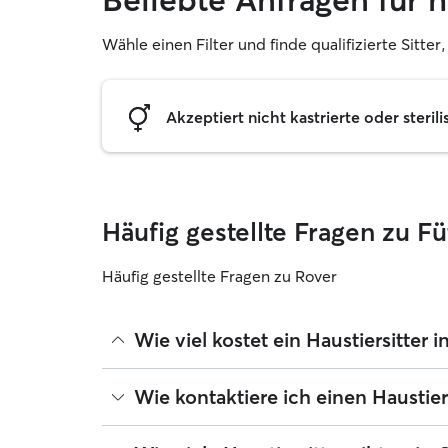
Wähle einen Filter und finde qualifizierte Sitte
Akzeptiert nicht kastrierte oder sterili
Häufig gestellte Fragen zu 
Häufig gestellte Fragen zu Rover
Wie viel kostet ein Haustiersitter
Haustiersitter können ihre Preise bei Rover frei 
Wie kontaktiere ich einen Haustier
seit August 2026 etwa 15 pro Nacht, einschließlic
ändern, wenn du deine Buchung an deine Bedürfn