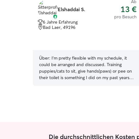
Ab
13 €
Elshaddai S.
pro Besuch
6 Jahre Erfahrung
Bad Laer, 49196
Über:
I’m pretty flexible with my schedule, it
could be arranged and discussed. Training
puppies/cats to sit, give hands(paws) or pee on
their toilet is something I did on my past years
with my own dog & cat. I’m working mostly from
15.00-00.00 and have 2-days-off. I could still
be a sitter even on my working days from 08.00-
12.00. Everything could be discussed :) I could
ensure privacy & build trust against me and
client’s house. Because I know well when a sitter
came to our home how I wanted to be treated.
Die durchschnittlichen Kosten p