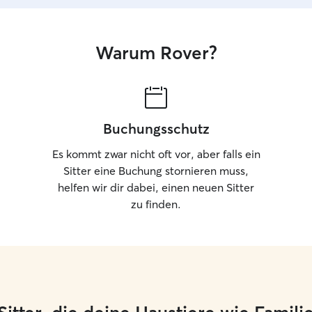
Dadurch bin ich oft auch spontan verfügbar. Ich
wohne zusammen mit meinem Freund in einer
Wohnung. Hier ist es schön ruhig. Wir haben
keinen Garten, allerdings ist ein Park direkt vor
Warum Rover?
der Tür genau wie viele Möglichkeiten zum
spazieren gehen
Buchungsschutz
Es kommt zwar nicht oft vor, aber falls ein
Sitter eine Buchung stornieren muss,
helfen wir dir dabei, einen neuen Sitter
zu finden.