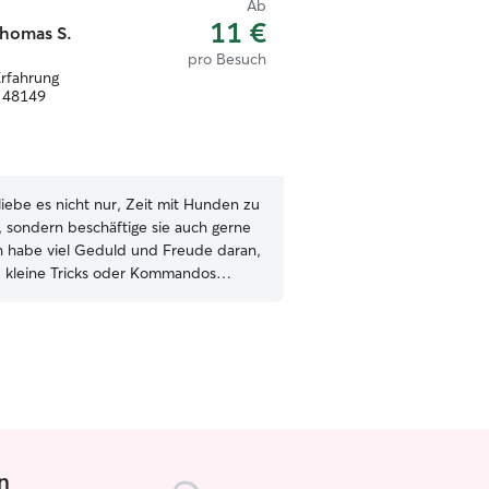
Ab
11 €
homas S.
pro Besuch
Erfahrung
 48149
 liebe es nicht nur, Zeit mit Hunden zu
, sondern beschäftige sie auch gerne
Ich habe viel Geduld und Freude daran,
 kleine Tricks oder Kommandos
en, was ihnen geistige Auslastung und
 Spaß bringt. Und für die
 gibt es eine ganz besondere
Ich erzähle ihnen Geschichten mit
imme, damit sie sich vollkommen
n und zur Ruhe kommen können. Bei
 Ihrem Vierbeiner also nie an
g und Geborgenheit fehlen! Ich bin
n
nd habe den ganzen Tag über Zeit für