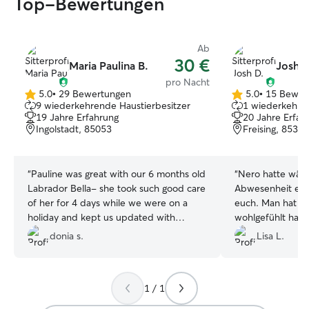
Top-Bewertungen
Ab
30 €
Maria Paulina B.
Josh D
pro Nacht
5.0
•
29 Bewertungen
5.0
•
15 Bewer
5.0
5.0
9 wiederkehrende Haustierbesitzer
1 wiederkehren
von
von
19 Jahre Erfahrung
20 Jahre Erfah
5
5
Ingolstadt, 85053
Freising, 85354
Sternen
Sternen
“
Pauline was great with our 6 months old
“
Nero hatte wäh
Labrador Bella- she took such good care
Abwesenheit eine
of her for 4 days while we were on a
euch. Man hat ge
holiday and kept us updated with
wohlgefühlt hat 
pictures and videos. We would definitely
aufgehoben war. 
donia s.
Lisa L.
choose her to take care of Bella again!
”
sympathisch und 
ihn gekümmert. 
haben wir uns üb
1 / 1
Foto-Updates. Vi
würden Nero jed