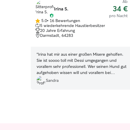
Ab
34 €
Irina S.
pro Nacht
5.0
•
16 Bewertungen
5.0
5 wiederkehrende Haustierbesitzer
von
20 Jahre Erfahrung
5
Darmstadt, 64283
Sternen
“
Irina hat mir aus einer großen Misere geholfen.
Sie ist soooo toll mit Dessi umgegangen und
vorallem sehr professionell. Wer seinen Hund gut
aufgehoben wissen will und vorallem bei
jemandem wo der Hund als Familienmitglied
Sandra
integriert wird und nicht als "nur ein Hund" ist
bei Irina sehr sehr gut aufgehoben.
”