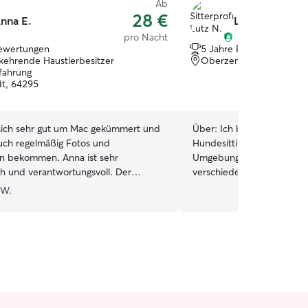
Ab
28 €
nna E.
Lutz N.
pro Nacht
ewertungen
5 Jahre Erfahrung
kehrende Haustierbesitzer
Oberzent, 64760
rfahrung
t, 64295
sich sehr gut um Mac gekümmert und
Über:
Ich biete zuverlässi
uch regelmäßig Fotos und
Hundesitting in ruhiger, s
n bekommen. Anna ist sehr
Umgebung. Erfahrung habe
h und verantwortungsvoll. Der
verschiedenen Tieren, in
t Anna war unkompliziert und
und Katzen. Ich lebe mit 
 W.
Bei Bedarf werde ich mich sehr
meinem jungen Weimaraner
der an Anna wenden.
”
zwei vollständig eingezäu
Wiesen und Felder liegen 
bieten ideale Bedingunge
Spaziergänge und artgerec
Hund wird bei mir familiär 
Aufmerksamkeit, Bewegu
so, als wäre er mein eigener. Ich arbeite zu