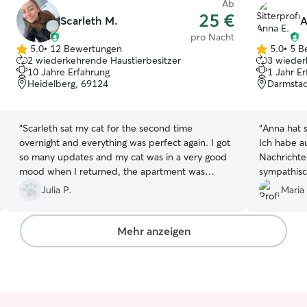
Ab
25 €
Scarleth M.
A
pro Nacht
5.0
•
12 Bewertungen
5.0
•
5 B
5.0
5.0
2 wiederkehrende Haustierbesitzer
3 wieder
von
von
10 Jahre Erfahrung
1 Jahr E
5
5
Heidelberg, 69124
Darmstad
Sternen
Sternen
“
Scarleth sat my cat for the second time
“
Anna hat 
overnight and everything was perfect again. I got
Ich habe a
so many updates and my cat was in a very good
Nachrichte
mood when I returned, the apartment was
sympathisc
spotless. Full recommendation for Scarleth!
”
Kontakt mi
Julia P.
Maria
angenehm. 
gerne wie
Mehr anzeigen