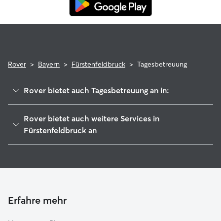
Rover
>
Bayern
>
Fürstenfeldbruck
>
Tagesbetreuung
Rover bietet auch Tagesbetreuung an in:
Emmering
Rover bietet auch weitere Services in
Maisach
Fürstenfeldbruck an
Eichenau
Hundesitter in Fürstenfeldbruck
Alling
Haustierbetreuung in Fürstenfeldbruck
Olching
Housesitting in Fürstenfeldbruck
Grafrath
Gassi-Service in Fürstenfeldbruck
Erfahre mehr
Puchheim
Katzensitter in Fürstenfeldbruck
Gilching