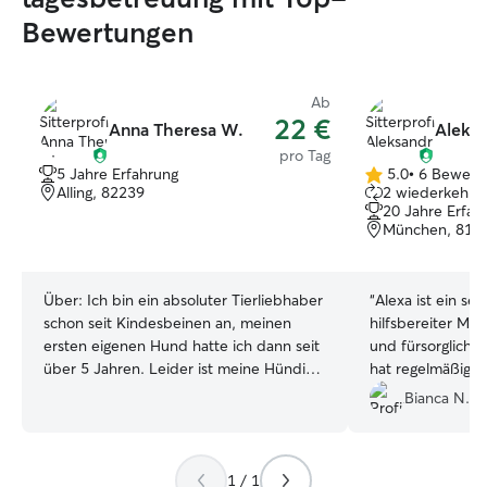
Bewertungen
Ab
22 €
Anna Theresa W.
Aleksa
pro Tag
5 Jahre Erfahrung
5.0
•
6 Bewert
5.0
Alling, 82239
2 wiederkehren
von
20 Jahre Erfah
5
München, 812
Sternen
Über:
Ich bin ein absoluter Tierliebhaber
“
Alexa ist ein se
schon seit Kindesbeinen an, meinen
hilfsbereiter Men
ersten eigenen Hund hatte ich dann seit
und fürsorglich 
über 5 Jahren. Leider ist meine Hündin
hat regelmäßig U
verstorben, aber ich möchte nun für
auch Verhalten m
Bianca N.
anderen Menschen einen Ort bieten, an
auffällig fand. Ich werde Alexa gerne
dem Sie ihren Hund mit gutem Gewissen
wieder kontaktie
hingeben können. Ich arbeite momentan
Unterstützung b
1 / 1
viel im Homeoffice und kann mir die
Nala brauche. Alexa is a very friendly