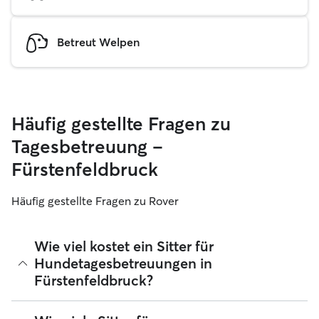
Betreut Welpen
Häufig gestellte Fragen zu
Tagesbetreuung –
Fürstenfeldbruck
Häufig gestellte Fragen zu Rover
Wie viel kostet ein Sitter für
Hundetagesbetreuungen in
Fürstenfeldbruck?
Sitter können ihre Preise bei Rover frei festlegen. Die