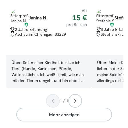
Ab
15 €
Janina N.
Stefan
pro Besuch
2 Jahre Erfahrung
8 Jahre Erfahr
Aschau im Chiemgau, 83229
Stephanskirch
Über:
Seit meiner Kindheit besitze ich
Über:
Meine Katz
Tiere (Hunde, Kaninchen, Pferde,
lieber in der Son
Wellensittiche). Ich weiß somit, wie man
meine Spielküns
mit den Tieren umgeht und bin dabei
allerdings nicht
immer fürsorglich und auf das Wohl des
sollen, verdiene
Tieres aus. Ich studiere aktuell noch,
kommenden Freiwi
habe aber nichts mehr in präsent, sodass
Kinder- und Jug
1 / 1
ich zeitlich sehr flexibel bin. Auch
ein kleines Tasch
Vormittage oder Wochenenden sind für
dazu. Auch mit Hunden bin ich schon an
Mehr anzeigen
mich kein Problem. Kleine Tiere kann ich
verschiedenen St
auch gerne bei mir zu Hause versorgen.
gekommen. Oft b