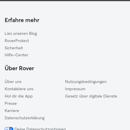
Bernau am Chiemsee
Housesitting in Frasdorf
Rohrdorf
Hundekindergarten in Frasdorf
Stephanskirchen
Erfahre mehr
Gassi-Service in Frasdorf
Rimsting
Lies unseren Blog
Neubeuern
RoverProtect
Breitbrunn am Chiemsee
Sicherheit
Nußdorf am Inn
Hilfe-Center
Bad Endorf
Über Rover
Prutting
Über uns
Nutzungsbedingungen
Kontaktiere uns
Impressum
Hol dir die App
Gesetz über digitale Dienste
Presse
Karriere
Datenschutzerklärung
Deine Datenschutzoptionen