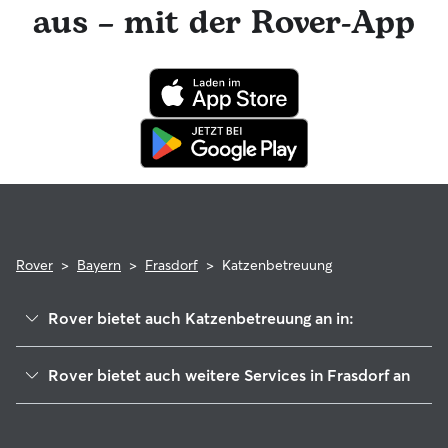
aus – mit der Rover-App
Anspruch zu nehmen. Im seltenen Fall eines Problems
während der Buchung kannst du beruhigt sein, denn deine
Katze profitiert von der Rover-Garantie, die die Kosten für
tierärztliche Behandlungen erstattet.
Rover
>
Bayern
>
Frasdorf
>
Katzenbetreuung
Rover bietet auch Katzenbetreuung an in:
Aschau im Chiemgau
Rover bietet auch weitere Services in Frasdorf an
Samerberg
Hundesitter in Frasdorf
Riedering
Haustierbetreuung in Frasdorf