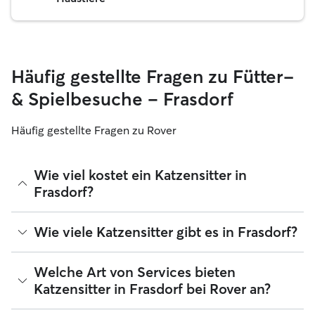
Häufig gestellte Fragen zu Fütter-
& Spielbesuche – Frasdorf
Häufig gestellte Fragen zu Rover
Wie viel kostet ein Katzensitter in
Frasdorf?
Katzensitter können ihre Preise bei Rover frei festlegen. Die
Wie viele Katzensitter gibt es in Frasdorf?
durchschnittlichen Kosten für einen Rover-Katzensitter in
Frasdorf betragen seit August 2026 etwa 15 pro Nacht,
einschließlich der Servicegebühren von Rover. Der Preis
Seit August 2026 gibt es 16 Katzensitter in Frasdorf. Du
Welche Art von Services bieten
eines Katzensitters kann sich auch ändern, wenn du deine
kannst deine Suchergebnisse filtern, sortieren, deinen
Katzensitter in Frasdorf bei Rover an?
Buchung an deine Bedürfnisse und die deiner Katze
Radius erweitern, Bewertungen lesen und Preise
anpasst.
vergleichen, um den perfekten Katzensitter in deiner Nähe