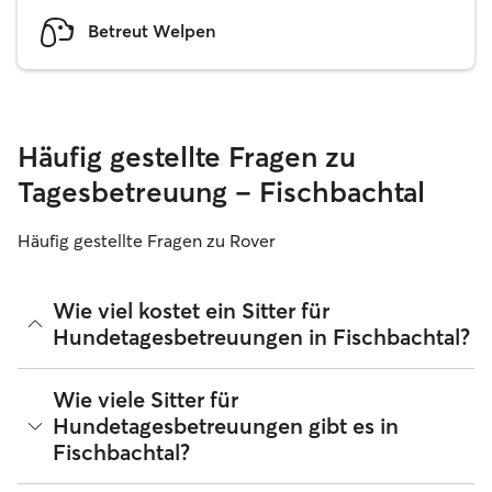
Betreut Welpen
Häufig gestellte Fragen zu
Tagesbetreuung – Fischbachtal
Häufig gestellte Fragen zu Rover
Wie viel kostet ein Sitter für
Hundetagesbetreuungen in Fischbachtal?
Sitter können ihre Preise bei Rover frei festlegen. Die
Wie viele Sitter für
durchschnittlichen Kosten für einen Hundesitter für
Hundetagesbetreuungen gibt es in
Tagesbetreuungen bei Rover in Fischbachtal betragen seit
Fischbachtal?
August 2026 etwa 28 pro Tag, einschließlich der
Servicegebühren von Rover. Der Preis eines Sitters kann sich