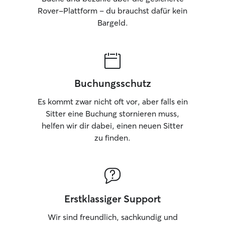
einfach den Vorteil hat, dass sich
Rover-Plattform – du brauchst dafür kein
Ihr/Dein Hund dort gut auskennt,
Bargeld.
zuhause fühlt und sich so mit einer
neuen Situation besser arrangieren kann.
Katzen werden ausschließlich im eigenen
Zuhause betreut. In gut begründeten
Fällen kann Ihr/Dein Hund aber auch bei
mir Zuhause unterkommen. Das hängt
Buchungsschutz
dann allerdings auch von der
Verträglichkeit ab, da hier mein eigener
Es kommt zwar nicht oft vor, aber falls ein
Hund mit dabei ist.
Sitter eine Buchung stornieren muss,
helfen wir dir dabei, einen neuen Sitter
zu finden.
Erstklassiger Support
Wir sind freundlich, sachkundig und