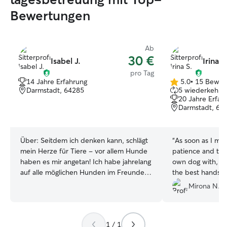
Bewertungen
Ab
30 €
Isabel J.
Irina S
pro Tag
14 Jahre Erfahrung
5.0
•
15 Bewer
5.0
Darmstadt, 64285
5 wiederkehren
von
20 Jahre Erfah
5
Darmstadt, 64
Sternen
Über:
Seitdem ich denken kann, schlägt
“
As soon as I met
mein Herze für Tiere - vor allem Hunde
patience and the
haben es mir angetan! Ich habe jahrelang
own dog with, I 
auf alle möglichen Hunden im Freundes-
the best hands. 
und Bekanntenkreis aufgepasst, war viel
humans showering
Mirona N.
spazieren, in der Hundeschule und
small dog-sister 
Social Walks. Vor ca. 12 Jahren kam dann
sleeping all day.
meine erste eigene Hündin Candy,
We’ll surely count
1 / 1
welche mir vieeeel über Geduld