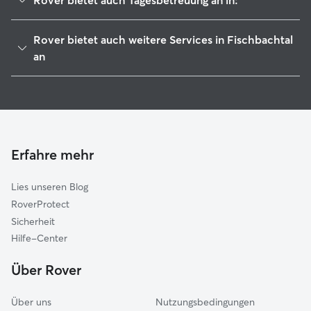
Rover bietet auch Tagesbetreuung an in:
Fränkisch-Crumbach
Rover bietet auch weitere Services in Fischbachtal
Groß-Bieberau
an
Modautal
Hundesitter in Fischbachtal
Mühltal
Haustierbetreuung in Fischbachtal
Lautertal (Bergstraße)
Housesitting in Fischbachtal
Lindenfels
Gassi-Service in Fischbachtal
Erfahre mehr
Reinheim
Katzensitter in Fischbachtal
Ober-Ramstadt
Lies unseren Blog
Seeheim-Jugenheim
RoverProtect
Brombachtal
Sicherheit
Fürth
Hilfe-Center
Roßdorf
Über Rover
Über uns
Nutzungsbedingungen