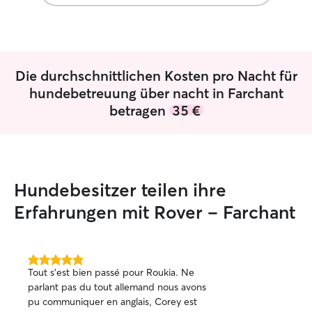
I live very close to Krammer Hill, so I
always go there to walk the dogs.
Die durchschnittlichen Kosten pro Nacht für
hundebetreuung über nacht in Farchant
betragen
35 €
Hundebesitzer teilen ihre
Erfahrungen mit Rover – Farchant
5.0
Tout s'est bien passé pour Roukia. Ne
von
parlant pas du tout allemand nous avons
5
pu communiquer en anglais, Corey est
Sternen