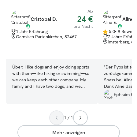
Ab
24 €
Cristobal D.
Aline 
pro Nacht
1 Jahr Erfahrung
5.0
•
9 Bewert
5.0
Garmisch Partenkirchen, 82467
7 Jahre Erfahr
von
Imsterberg, 64
5
Sternen
Über:
I like dogs and enjoy doing sports
“
Der Pyos ist sehr
with them—like hiking or swimming—so
zurückgekommen. 
we can keep each other company. My
Spass bei Aline 
family and I have two dogs, and we
Dank Aline dass 
always had to go out for walks with
gekümmert hast. Ich kann Aline nu
Ephraim R.
them. I’m working right now, but when
empfehlen!
”
I’m studying, I do it at home, so I have
time to be with the dogs and take them
1 / 1
for walks. I live in a large house; I don't
have a yard, but I do have a large
balcony. I live with three other students.
Mehr anzeigen