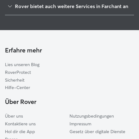
Garmisch-Partenkirchen
Rover bietet auch weitere Services in Farchant an
Oberau
Haustierbetreuung in Farchant
Oberammergau
Housesitting in Farchant
Grainau
Hundekindergarten in Farchant
Unterammergau
Gassi-Service in Farchant
Krün
Erfahre mehr
Katzensitter in Farchant
Wallgau
Lies unseren Blog
Mittenwald
RoverProtect
Bad Kohlgrub
Sicherheit
Murnau am Staffelsee
Hilfe-Center
Saulgrub
Über Rover
Uffing am Staffelsee
Über uns
Nutzungsbedingungen
Kontaktiere uns
Impressum
Hol dir die App
Gesetz über digitale Dienste