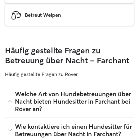
Betreut Welpen
Häufig gestellte Fragen zu
Betreuung über Nacht – Farchant
Häufig gestellte Fragen zu Rover
Welche Art von Hundebetreuungen über
Nacht bieten Hundesitter in Farchant bei
Rover an?
Mit Rover findest du ganz leicht Hundesitter für
Wie kontaktiere ich einen Hundesitter für
Betreuungen über Nacht in Farchant, die sich in ihrem
Betreuungen über Nacht in Farchant?
Zuhause liebevoll um deinen Hund kümmern. Die