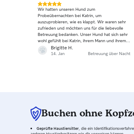
5.0
Wir hatten unseren Hund zum
von
Probeübernachten bei Katrin, um
5
auszuprobieren, wie es klappt. Wir waren sehr
Sternen
zufrieden und möchten uns für die liebevolle
Betreuung bedanken. Unser Hund hat sich sehr
wohl gefühlt bei Katrin, ihrem Mann und ihrem
Hund Stella.
Brigitte H.
14. Jan
Betreuung über Nacht
Buchen ohne Kopfz
Geprüfte Haustiersitter
, die ein Identifikationsverfa
anderen Haustierbesitzern wie dir vorweisen können.