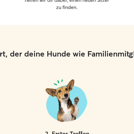
helfen wir dir dabei, einen neuen Sitter
zu finden.
 Ort, der deine Hunde wie Familienmit
2
.
Erstes Treffen