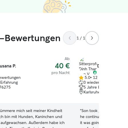
op-Bewertungen
1 / 1
Ab
40 €
usana P.
Dinh Thanh So
pro Nacht
ewertungen
5.0
•
12 Bewertungen
5.0
 Erfahrung
3 wiederkehrende Haust
von
 76275
5 Jahre Erfahrung
5
Karlsruhe, 76137
Sternen
kümmere mich seit meiner Kindheit
“
Son took great care of my 
ich bin mit Hunden, Kaninchen und
he continuously sent me p
n aufgewachsen. Außerdem habe ich
it was going and kept me