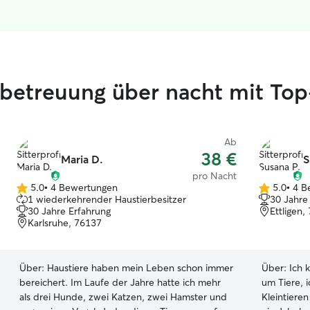
ebetreuung über nacht mit T
Ab
38 €
Maria D.
S
pro Nacht
5.0
•
4 Bewertungen
5.0
•
4 B
5.0
5.0
1 wiederkehrender Haustierbesitzer
30 Jahre
von
von
30 Jahre Erfahrung
Ettligen,
5
5
Karlsruhe, 76137
Sternen
Sternen
Über:
Haustiere haben mein Leben schon immer
Über:
Ich 
bereichert. Im Laufe der Jahre hatte ich mehr
um Tiere, 
als drei Hunde, zwei Katzen, zwei Hamster und
Kleintiere