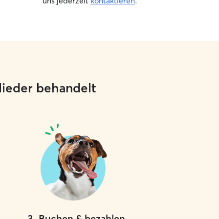
uns jederzeit
kontaktieren
.
glieder behandelt
3
.
Buchen & bezahlen