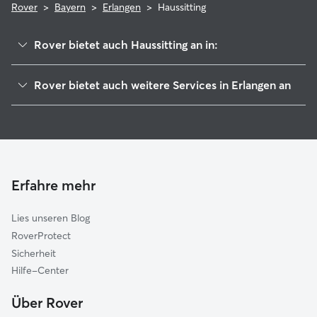
Rover
>
Bayern
>
Erlangen
>
Haussitting
Rover bietet auch Haussitting an in:
Bubenreuth
Rover bietet auch weitere Services in Erlangen an
Möhrendorf
Hundesitter in Erlangen
Uttenreuth
Haustierbetreuung in Erlangen
Langensendelbach
Hundekindergarten in Erlangen
Baiersdorf
Gassi-Service in Erlangen
Heßdorf
Erfahre mehr
Katzensitter in Erlangen
Kalchreuth
Lies unseren Blog
Herzogenaurach
RoverProtect
Effeltrich
Sicherheit
Röttenbach (Erlangen-Höchstadt)
Hilfe-Center
Obermichelbach-Tuchenbach
Über Rover
Hausen