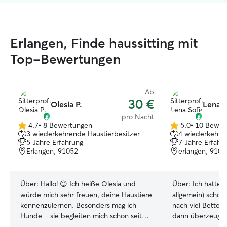
Erlangen, Finde haussitting mit
Top-Bewertungen
Ab
30 €
Olesia P.
Lena S
pro Nacht
4.7
•
8 Bewertungen
5.0
•
10 Bewer
4.7
5.0
3 wiederkehrende Haustierbesitzer
4 wiederkehren
von
von
5 Jahre Erfahrung
7 Jahre Erfahr
5
5
Erlangen, 91052
erlangen, 9105
Sternen
Sternen
Über:
Hallo! 😊 Ich heiße Olesia und
Über:
Ich hatte 
würde mich sehr freuen, deine Haustiere
allgemein) schon
kennenzulernen. Besonders mag ich
nach viel Betteln
Hunde – sie begleiten mich schon seit
dann überzeugt 
meiner Kindheit. Ich verbringe sehr
eine Katze aus 