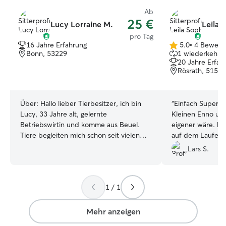
Ab
25 €
Lucy Lorraine M.
Leila 
pro Tag
16 Jahre Erfahrung
5.0
•
4 Bewert
5.0
Bonn, 53229
1 wiederkehren
von
20 Jahre Erfah
5
Rösrath, 51503
Sternen
Über:
Hallo lieber Tierbesitzer, ich bin
“
Einfach Super! S
Lucy, 33 Jahre alt, gelernte
Kleinen Enno umg
Betriebswirtin und komme aus Beuel.
eigener wäre. Mit Fotos wurde ich immer
Tiere begleiten mich schon seit vielen
auf dem Laufenden ge
Jahren und sind ein wichtiger Teil meines
liebevolle rundu
Lars S.
Lebens. Meine 13-jährige Jack-Russell-
ist bei ihr genau r
Hündin Bonnie begleitet mich bis heute
und hat mir viel über die Bedürfnisse
1 / 1
von Hunden in jedem Alter beigebracht.
Durch sie habe ich gelernt, wie wichtig
Geduld, Verlässlichkeit und eine
Mehr anzeigen
liebevolle Betreuung sind. Außerdem