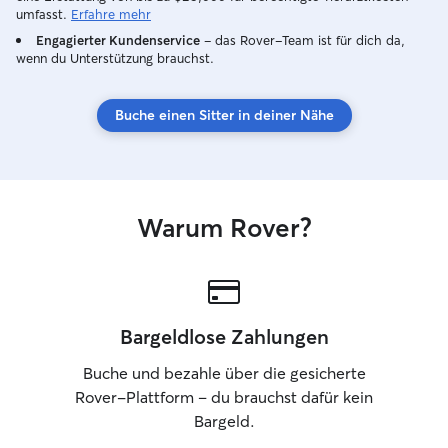
flexibel, jedoch meistens zwischen 9 und
umfasst.
Erfahre mehr
13 Uhr Wir wohnen in einem
Engagierter Kundenservice
– das Rover-Team ist für dich da,
Einfamilienhaus mit großem
wenn du Unterstützung brauchst.
eingezäunten Garten in Pützchen
Bechlinghoven. Unsere Hündin liebt den
Garten und dort zu spielen, wohnt
Buche einen Sitter in deiner Nähe
jedoch überwiegend bei meinen Eltern,
mit denen ich mir unsere Hündin teile.
Warum Rover?
Bargeldlose Zahlungen
Buche und bezahle über die gesicherte
Rover-Plattform – du brauchst dafür kein
Bargeld.