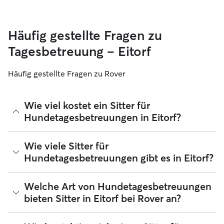
Häufig gestellte Fragen zu
Tagesbetreuung – Eitorf
Häufig gestellte Fragen zu Rover
Wie viel kostet ein Sitter für
Hundetagesbetreuungen in Eitorf?
Sitter können ihre Preise bei Rover frei festlegen. Die
Wie viele Sitter für
durchschnittlichen Kosten für einen Hundesitter für
Hundetagesbetreuungen gibt es in Eitorf?
Tagesbetreuungen bei Rover in Eitorf betragen seit August
2026 etwa 25 pro Tag, einschließlich der Servicegebühren
von Rover. Der Preis eines Sitters kann sich auch ändern,
Seit August 2026 bieten 252 Sitter Hundetagesbetreuungen
Welche Art von Hundetagesbetreuungen
wenn du deine Buchung an deine Bedürfnisse und die
in Eitorf an. Du kannst deine Suchergebnisse filtern,
bieten Sitter in Eitorf bei Rover an?
deines Hundes anpasst.
sortieren, deinen Radius erweitern, Bewertungen lesen und
Preise vergleichen, um den perfekten Sitter in deiner Nähe
zu finden. Zur Erinnerung: Hundesitter für