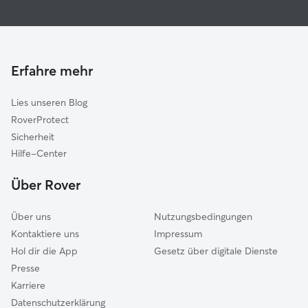
Hundesitter in Eitorf
Hennef
Haustierbetreuung in Eitorf
Neunkirchen-Seelscheid
Housesitting in Eitorf
Much
Gassi-Service in Eitorf
Asbach
Erfahre mehr
Katzensitter in Eitorf
Nümbrecht
Lies unseren Blog
Siegburg
RoverProtect
Waldbröl
Sicherheit
Flammersfeld
Hilfe-Center
Sankt Augustin
Über Rover
Lohmar
Über uns
Nutzungsbedingungen
Kontaktiere uns
Impressum
Hol dir die App
Gesetz über digitale Dienste
Presse
Karriere
Datenschutzerklärung