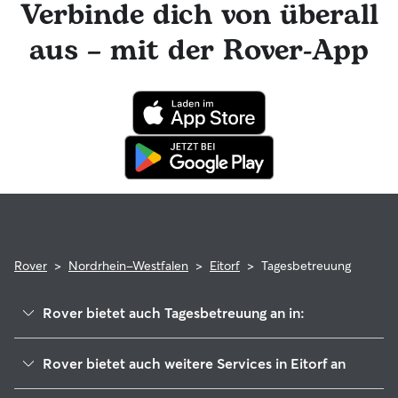
Verbinde dich von überall
Updates erhalten. Der engagierte Kundenservice von Rover
ist für dich da und dein Hundesitter hat die Möglichkeit,
aus – mit der Rover-App
professionelle tierärztliche Beratung in Anspruch zu
nehmen. Im seltenen Fall eines Problems während der
Buchung kannst du beruhigt sein, denn dein Haustier
profitiert von der Rover-Garantie, die die Kosten für
tierärztliche Behandlungen erstattet.
Rover
>
Nordrhein-Westfalen
>
Eitorf
>
Tagesbetreuung
Rover bietet auch Tagesbetreuung an in:
Windeck
Rover bietet auch weitere Services in Eitorf an
Ruppichteroth