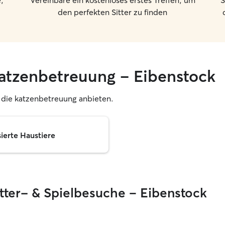
,
Vereinbare ein kostenloses erstes Treffen, um
S
den perfekten Sitter zu finden
katzenbetreuung – Eibenstock
r, die katzenbetreuung anbieten.
sierte Haustiere
ütter- & Spielbesuche – Eibenstock