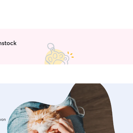
nstock
 von