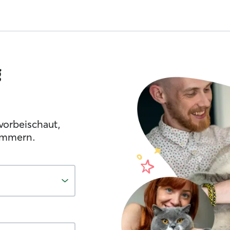
g
vorbeischaut,
ümmern.