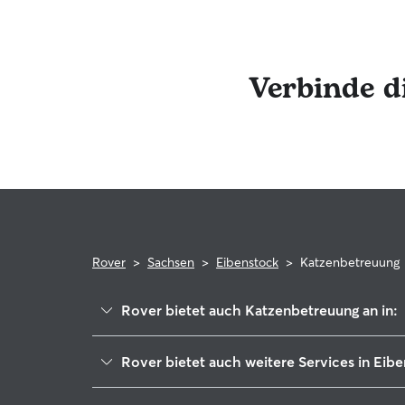
Du kannst auch ganz einfach über die Rover-Nach
erhalten. Das engagierte Rover-Team ist für dich d
Anspruch zu nehmen. Im seltenen Fall eines Prob
der Rover-Garantie, die die Kosten für tierärztli
Verbinde d
Rover
>
Sachsen
>
Eibenstock
>
Katzenbetreuung
Rover bietet auch Katzenbetreuung an in:
Schönheide
Rover bietet auch weitere Services in Eib
Stützengrün
Hundesitter in Eibenstock
Zschorlau