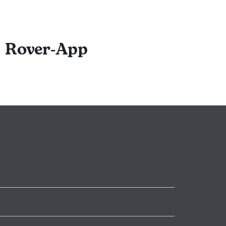
 Foto-Updates
e Beratung in
rofitiert von
r Rover-App