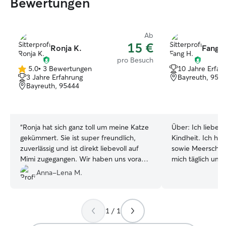
Bewertungen
Ab
15 €
Ronja K.
Fang H
pro Besuch
5.0
•
3 Bewertungen
10 Jahre Erfah
5.0
3 Jahre Erfahrung
Bayreuth, 954
von
Bayreuth, 95444
5
Sternen
“
Ronja hat sich ganz toll um meine Katze
Über:
Ich liebe 
gekümmert. Sie ist super freundlich,
Kindheit. Ich hab
zuverlässig und ist direkt liebevoll auf
sowie Meerschwe
Mimi zugegangen. Wir haben uns vorab
mich täglich um i
getroffen, sodass ich ihr alles zeigen
und ihr Wohlbef
Anna-Lena M.
konnte und während meiner
Kind hatten wir
Abwesenheit hat sie mich regelmäßig auf
Chihuahuas, wod
dem Laufenden gehalten. Alles hat
im Umgang mit 
1 / 1
reibungslos funktioniert. Ich würde Ronja
konnte. Ich bin z
jederzeit wieder buchen und kann sie
verantwortungsb