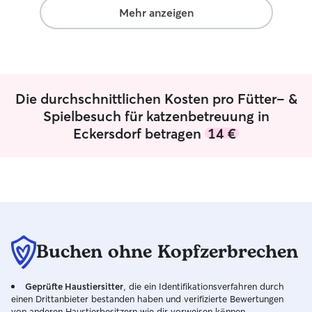
nur weiterempfehlen! 🐾😊
”
den individuelle
Mehr anzeigen
Tieres an. Als Studentin bin ich zeitlich
flexibel und pla
sorgfältig. Je na
ich Haustiere mo
abends betreuen
Die durchschnittlichen Kosten pro Fütter- &
Fütterung, Spiel
gehören selbstvers
Spielbesuch für katzenbetreuung in
Wohl und die Sic
Eckersdorf betragen
14 €
stehen für mich a
mich genau an d
Besitzer, wie Füt
Spaziergänge, M
besondere Gewoh
geduldig und lie
und sorge dafür, 
wohlfühlt. Ich b
Buchen ohne Kopfzerbrechen
mit derselben Fü
meiner eigenen 
Geprüfte Haustiersitter
, die ein Identifikationsverfahren durch
habe.
einen Drittanbieter bestanden haben und verifizierte Bewertungen
von anderen Haustierbesitzern wie dir vorweisen können.