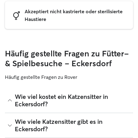
Akzeptiert nicht kastrierte oder sterilisierte
Haustiere
Häufig gestellte Fragen zu Fütter-
& Spielbesuche – Eckersdorf
Häufig gestellte Fragen zu Rover
Wie viel kostet ein Katzensitter in
Eckersdorf?
Katzensitter können ihre Preise bei Rover frei festlegen. Die
Wie viele Katzensitter gibt es in
durchschnittlichen Kosten für einen Rover-Katzensitter in
Eckersdorf?
Eckersdorf betragen seit August 2026 etwa 14 pro Nacht,
einschließlich der Servicegebühren von Rover. Der Preis