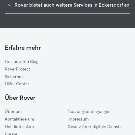
Mistelbach
Rover bietet auch weitere Services in Eckersdorf an
Heinersreuth
Hundesitter in Eckersdorf
Bayreuth
Haustierbetreuung in Eckersdorf
Mistelgau
Housesitting in Eckersdorf
Neudrossenfeld
Hundekindergarten in Eckersdorf
Bindlach
Erfahre mehr
Gassi-Service in Eckersdorf
Ahorntal
Lies unseren Blog
Thurnau
RoverProtect
Creußen
Sicherheit
Trebgast
Hilfe-Center
Goldkronach
Über Rover
Himmelkron
Über uns
Nutzungsbedingungen
Kontaktiere uns
Impressum
Hol dir die App
Gesetz über digitale Dienste
Presse