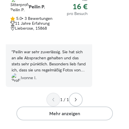
16 €
Peilin P.
pro Besuch
5.0
•
3 Bewertungen
5.0
11 Jahre Erfahrung
von
Lieberose, 15868
5
Sternen
“
Peilin war sehr zuverlässig. Sie hat sich
an alle Absprachen gehalten und das
stets sehr pünktlich. Besonders lieb fand
ich, dass sie uns regelmäßig Fotos von
den Katzen geschickt hat. Das hat uns
Ivonne I.
sehr beruhigt. Peilin hat mit den Katzen
gespielt und sie gut versorgt sich um das
Katzenklo gekümmert und den
1 / 1
Katzenplatz sauber gehalten. ☺️🙏🤗
”
Mehr anzeigen