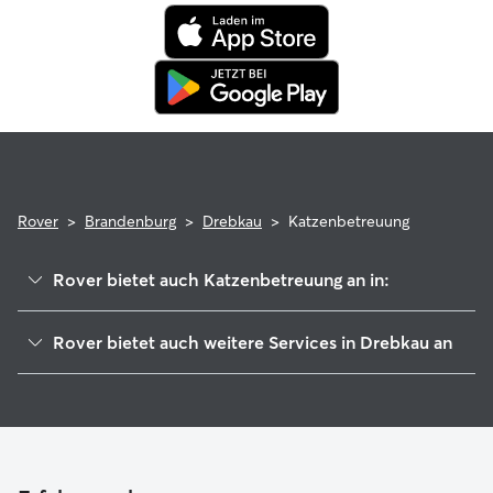
tierärztliche Behandlungen erstattet.
Rover
>
Brandenburg
>
Drebkau
>
Katzenbetreuung
Rover bietet auch Katzenbetreuung an in:
Welzow
Rover bietet auch weitere Services in Drebkau an
Kolkwitz
Hundesitter in Drebkau
Neuhausen
Haustierbetreuung in Drebkau
Cottbus
Housesitting in Drebkau
Spremberg
Hundekindergarten in Drebkau
Großräschen