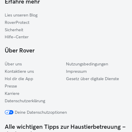
Erfahre mehr
Gassi-Service in Drebkau
Vetschau
Lies unseren Blog
Burg
RoverProtect
Altdöbern
Sicherheit
Lauta
Hilfe-Center
Schipkau
Über Rover
Senftenberg
Über uns
Nutzungsbedingungen
Kontaktiere uns
Impressum
Hol dir die App
Gesetz über digitale Dienste
Presse
Karriere
Datenschutzerklärung
Deine Datenschutzoptionen
Alle wichtigen Tipps zur Haustierbetreuung –