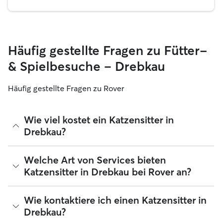
Häufig gestellte Fragen zu Fütter-
& Spielbesuche – Drebkau
Häufig gestellte Fragen zu Rover
Wie viel kostet ein Katzensitter in
Drebkau?
Katzensitter können ihre Preise bei Rover frei festlegen. Die
Welche Art von Services bieten
durchschnittlichen Kosten für einen Rover-Katzensitter in
Katzensitter in Drebkau bei Rover an?
Drebkau betragen seit August 2026 etwa 15 pro Nacht,
einschließlich der Servicegebühren von Rover. Der Preis
eines Katzensitters kann sich auch ändern, wenn du deine
Suchst du eine Person, die bei dir zu Hause vorbeikommt,
Wie kontaktiere ich einen Katzensitter in
Buchung an deine Bedürfnisse und die deiner Katze
mit deiner Katze spielt, sie füttert und das Katzenklo
Drebkau?
anpasst.
säubert? Katzensitter in Drebkau kümmern sich gerne um