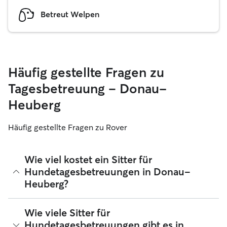
Betreut Welpen
Häufig gestellte Fragen zu
Tagesbetreuung – Donau-
Heuberg
Häufig gestellte Fragen zu Rover
Wie viel kostet ein Sitter für
Hundetagesbetreuungen in Donau-
Heuberg?
Sitter können ihre Preise bei Rover frei festlegen. Die
Wie viele Sitter für
durchschnittlichen Kosten für einen Hundesitter für
Hundetagesbetreuungen gibt es in