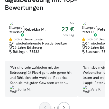
Bewertungen
Ab
22 €
Rebekka M.
Peter 
pro Tag
5.0
•
7 Bewertungen
5.0
•
39 Bewer
5.0
5.0
4 wiederkehrende Haustierbesitzer
14 wiederkehre
von
von
15 Jahre Erfahrung
30 Jahre Erfah
5
5
Tuttlingen, 78532
Stockach, 783
Sternen
Sternen
“
Wir sind sehr zufrieden mit der
“
Ich habe meinen
Betreuung! 😍 Flecki geht sehr gerne hin
Welpenalter, das
und fühlt sich sehr wohl bei Rebekka.
lassen und war se
Kann sie mit guten Gewissen weiter
klappt. Peter un
empfehlen! 👍
”
ein Kennenlerne
Sonja M.
Vera P.
vorgeschlagen, w
genommen hat. M
Peter und Godje 
1 / 1
Umgang mit Hund