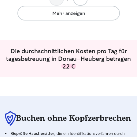
Herz für Hunde h
so wohl gefühlt, 
Mehr anzeigen
heim wollte und 
für ihn, dort erw
Hunde kennenzul
hat dann auch pr
sogar Bilder und
Die durchschnittlichen Kosten pro Tag für
Abschluss. Toni 
wiederkommen:)!
tagesbetreuung in Donau-Heuberg betragen
für die liebevol
22 €
auch noch im Wel
Buchen ohne Kopfzerbrechen
Geprüfte Haustiersitter
, die ein Identifikationsverfahren durch