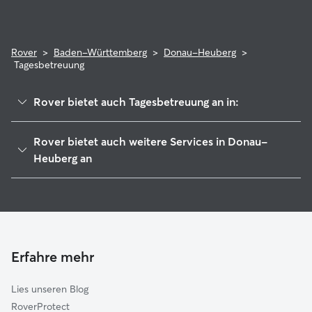
Rover
>
Baden-Württemberg
>
Donau-Heuberg
>
Tagesbetreuung
Rover bietet auch Tagesbetreuung an in:
Tuttlingen
Rover bietet auch weitere Services in Donau-
Stetten am kalten Markt
Heuberg an
Meßkirch
Hundesitter in Donau-Heuberg
Meßstetten
Haustierbetreuung in Donau-Heuberg
Spaichingen
Housesitting in Donau-Heuberg
Winterlingen
Gassi-Service in Donau-Heuberg
Erfahre mehr
Sigmaringen
Katzensitter in Donau-Heuberg
Immendingen-Geisingen
Lies unseren Blog
Stockach
RoverProtect