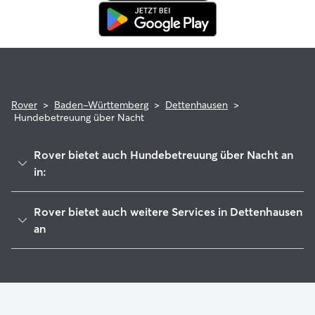
Rover
>
Baden-Württemberg
>
Dettenhausen
>
Hundebetreuung über Nacht
Rover bietet auch Hundebetreuung über Nacht an
in:
Weil im Schönbuch
Rover bietet auch weitere Services in Dettenhausen
Schönaich
an
Holzgerlingen
Haustierbetreuung in Dettenhausen
Pliezhausen
Housesitting in Dettenhausen
Kirchentellinsfurt
Hundekindergarten in Dettenhausen
Kusterdingen