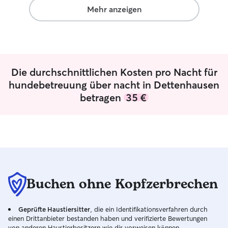
eigenen Hund, m
Mehr anzeigen
wunderschöne Erl
und auch als Kin
Kleintiere, die i
habe. Außerdem r
Kindheit und hab
Die durchschnittlichen Kosten pro Nacht für
respektvoll und 
umzugehen. In d
hundebetreuung über nacht in Dettenhausen
ich zudem regelm
betragen
35 €
von Nachbarn u
aufgepasst, sei 
oder bei kurzfris
Aufgabe hat mir
gemacht, da ich 
wichtig ist, dass
gutgeht. Ob Spa
Hund, Fellpflege
Buchen ohne Kopfzerbrechen
Kleintieren, ich
Betreuung gewiss
Geprüfte Haustiersitter
, die ein Identifikationsverfahren durch
Engagement. I am
einen Drittanbieter bestanden haben und verifizierte Bewertungen
communicating in
von anderen Haustierbesitzern wie dir vorweisen können.