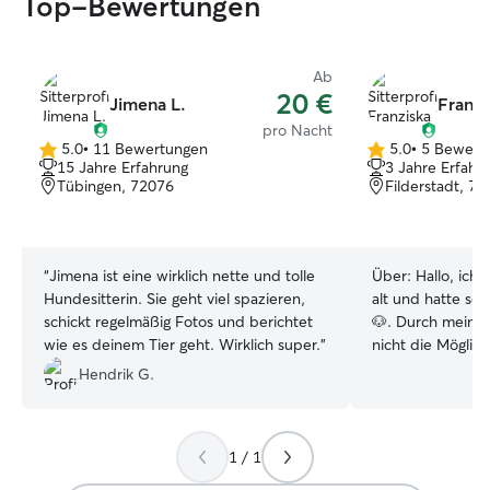
Top-Bewertungen
Ab
20 €
Jimena L.
Franzi
pro Nacht
5.0
•
11 Bewertungen
5.0
•
5 Bewert
5.0
5.0
15 Jahre Erfahrung
3 Jahre Erfahr
von
von
Tübingen, 72076
Filderstadt, 7
5
5
Sternen
Sternen
“
Jimena ist eine wirklich nette und tolle
Über:
Hallo, ich 
Hundesitterin. Sie geht viel spazieren,
alt und hatte se
schickt regelmäßig Fotos und berichtet
🐶. Durch mein Studium habe ich aktuell
wie es deinem Tier geht. Wirklich super.
”
nicht die Möglich
Hund zu halten,
Hendrik G.
mehr freue, Fell
dürfen. Schon von
Tieren aufgewac
1 / 1
viele Erfahrunge
sammeln. Ich hat