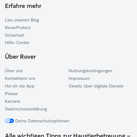
Gassi-Service in Dettenhausen
Erfahre mehr
Tübingen
Katzensitter in Dettenhausen
Leinfelden-Echterdingen
Lies unseren Blog
Böblingen
RoverProtect
Aichtal
Sicherheit
Wannweil
Hilfe-Center
Neckartenzlingen
Über Rover
Über uns
Nutzungsbedingungen
Kontaktiere uns
Impressum
Hol dir die App
Gesetz über digitale Dienste
Presse
Karriere
Datenschutzerklärung
Deine Datenschutzoptionen
Alle wichtigen Tipps zur Haustierbetreuung –