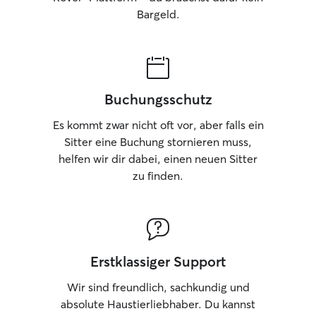
sorgen! Wenn eine Versorgung bei mir
Bargeld.
zuhause gewünscht
eingezäunter Gar
dem die Vierbein
spielen können. 
mich um alle Bedü
sei es Spielen, F
Buchungsschutz
einfach nur Gesel
sich Ihr Tier nicht
Es kommt zwar nicht oft vor, aber falls ein
individuellen Be
Sitter eine Buchung stornieren muss,
Wohlfühlen Ihres
helfen wir dir dabei, einen neuen Sitter
immer an erster S
zu finden.
Erstklassiger Support
Wir sind freundlich, sachkundig und
absolute Haustierliebhaber. Du kannst