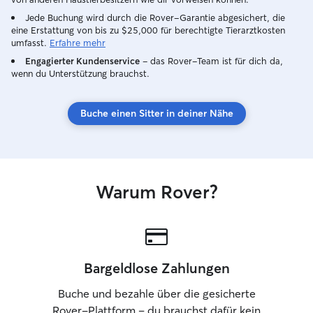
discuss details, 
Jede Buchung wird durch die Rover-Garantie abgesichert, die
questions regardin
eine Erstattung von bis zu $25,000 für berechtigte Tierarztkosten
studiere zurzeit 
umfasst.
Erfahre mehr
nach meinem Stu
Engagierter Kundenservice
– das Rover-Team ist für dich da,
meine Verfügbar
wenn du Unterstützung brauchst.
eher abends ode
Wochenenden. Mir
zuverlässig und m
Buche einen Sitter in deiner Nähe
Aufmerksamkeit f
weshalb ich aktuel
begrenzte Tiersi
annehme. Gerade
oder kurzfristig
Warum Rover?
perfekt in meinen
Besuche, die ein
längerfristige Pr
leider nicht zur
Wenn es um kürz
Bargeldlose Zahlungen
zu maximal drei 
mich jedoch, lie
Buche und bezahle über die gesicherte
verantwortungsbe
Rover-Plattform – du brauchst dafür kein