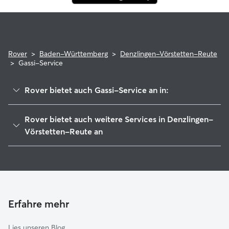
Rover
>
Baden-Württemberg
>
Denzlingen-Vörstetten-Reute
>
Gassi-Service
Rover bietet auch Gassi-Service an in:
Gundelfingen
Rover bietet auch weitere Services in Denzlingen-
Emmendingen
Vörstetten-Reute an
St. Peter
Hundesitter in Denzlingen-Vörstetten-Reute
March-Umkirch
Haustierbetreuung in Denzlingen-Vörstetten-Reute
Freiburg im Breisgau
Housesitting in Denzlingen-Vörstetten-Reute
Waldkirch
Hundekindergarten in Denzlingen-Vörstetten-Reute
Erfahre mehr
Kaiserstuhl-Tuniberg
Katzensitter in Denzlingen-Vörstetten-Reute
Hexental
Lies unseren Blog