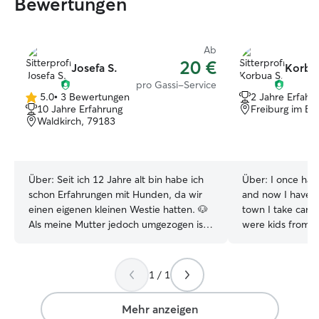
Bewertungen
Ab
20 €
Josefa S.
Korbua
pro Gassi-Service
5.0
•
3 Bewertungen
2 Jahre Erfahr
5.0
10 Jahre Erfahrung
Freiburg im Br
von
Waldkirch, 79183
5
Sternen
Über:
Seit ich 12 Jahre alt bin habe ich
Über:
I once hav
schon Erfahrungen mit Hunden, da wir
and now I have a
einen eigenen kleinen Westie hatten. 🐶
town I take care
Als meine Mutter jedoch umgezogen ist
were kids from t
und den lieben Familienhund
basic take care un
mitgenommen hat, war die Sehnsucht
currently a stude
nach einem neuen Hund sehr groß. Da
I have plenty tim
1 / 1
ich jedoch noch jung bin und nicht weiß
visit or a walk o
wo die Reise hin geht, möchte ich mir
day on Saturday I always pay attention
Mehr anzeigen
jetzt noch keinen Hund holen. Ich bin
to any behavior 