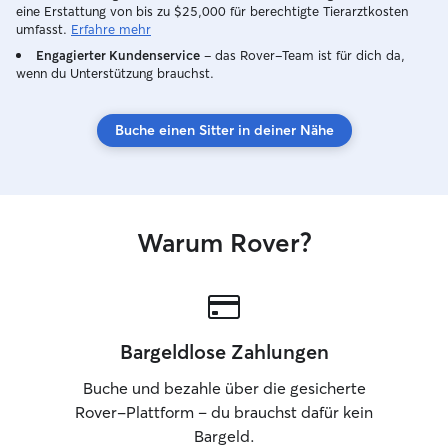
ich mir einen süßen kleinen Hamster
eine Erstattung von bis zu $25,000 für berechtigte Tierarztkosten
gekauft. Dieser ist jedoch in einem extra
umfasst.
Erfahre mehr
Zimmer somit ist es kein Problem wenn
Engagierter Kundenservice
– das Rover-Team ist für dich da,
Hunde zu Besuch sind 🐹
wenn du Unterstützung brauchst.
Buche einen Sitter in deiner Nähe
Warum Rover?
Bargeldlose Zahlungen
Buche und bezahle über die gesicherte
Rover-Plattform – du brauchst dafür kein
Bargeld.