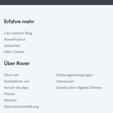
Haustierbetreuung in Datteln
Castrop-Rauxel
Hundekindergarten in Datteln
Haltern am See
Gassi-Service in Datteln
Recklinghausen
Erfahre mehr
Katzensitter in Datteln
Selm
Lies unseren Blog
Lünen
RoverProtect
Herne
Sicherheit
Lüdinghausen
Hilfe-Center
Herten
Über Rover
Nordkirchen
Über uns
Nutzungsbedingungen
Kontaktiere uns
Impressum
Hol dir die App
Gesetz über digitale Dienste
Presse
Karriere
Datenschutzerklärung