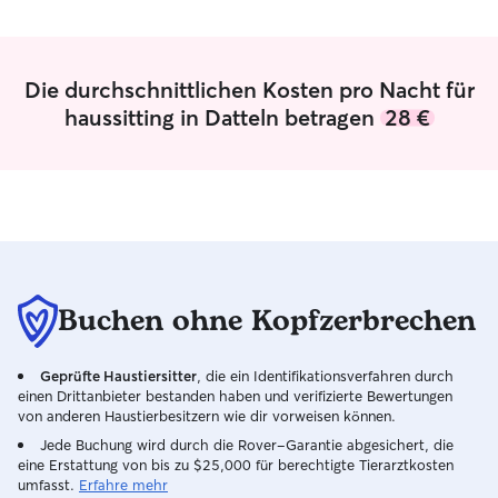
oder nach Opera
Medikamentenga
oder die Beobac
Verhaltensänder
Die durchschnittlichen Kosten pro Nacht für
zum Alltag. Mir ist wichtig, dass die Tiere
haussitting in Datteln betragen
28 €
sich sicher und 
Tier hat seinen 
genau darauf gehe
In meinem aktue
relativ wenig Uni
Wochenende und
bis Freitags mei
Ich habe noch e
findet aber 100
Buchen ohne Kopfzerbrechen
somit bin ich au
ungebunden. Da ich selber zwei Katzen
Geprüfte Haustiersitter
, die ein Identifikationsverfahren durch
habe, kann ich le
einen Drittanbieter bestanden haben und verifizierte Bewertungen
Tiersitting bei m
von anderen Haustierbesitzern wie dir vorweisen können.
Gerne komme ich
Jede Buchung wird durch die Rover-Garantie abgesichert, die
um eure Tiere be
eine Erstattung von bis zu $25,000 für berechtigte Tierarztkosten
Umgebung zu be
umfasst.
Erfahre mehr