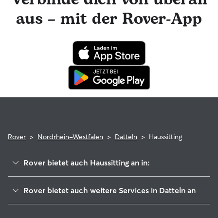
hat die Möglichkeit, professionelle tierärztliche Beratung in
aus – mit der Rover-App
Anspruch zu nehmen. Im seltenen Fall eines Problems
während der Buchung kannst du beruhigt sein, denn dein
Haustier profitiert von der Rover-Garantie, die die Kosten
für tierärztliche Behandlungen erstattet.
Rover
>
Nordrhein-Westfalen
>
Datteln
>
Haussitting
Rover bietet auch Haussitting an in:
Waltrop
Rover bietet auch weitere Services in Datteln an
Oer-Erkenschwick
Hundesitter in Datteln
Olfen