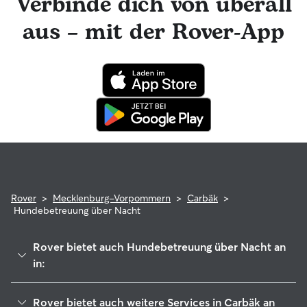
Verbinde dich von überall
Foto-Updates erhalten. Der engagierte Kundenservice von
Rover ist für dich da und dein Hundesitter hat die
aus – mit der Rover-App
Möglichkeit, professionelle tierärztliche Beratung in
Anspruch zu nehmen. Im seltenen Fall eines Problems
während der Buchung kannst du beruhigt sein, denn dein
Haustier profitiert von der Rover-Garantie, die die Kosten
für tierärztliche Behandlungen erstattet.
Rover
>
Mecklenburg-Vorpommern
>
Carbäk
>
Hundebetreuung über Nacht
Rover bietet auch Hundebetreuung über Nacht an
in:
Rostocker Heide
Rover bietet auch weitere Services in Carbäk an