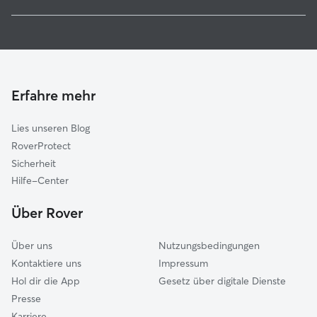
Dummerstorf
Haustierbetreuung in Carbäk
Rostock
Housesitting in Carbäk
Warnow-West
Hundekindergarten in Carbäk
Schwaan
Gassi-Service in Carbäk
Bad Doberan-Land
Erfahre mehr
Katzensitter in Carbäk
Darß
Lies unseren Blog
Barth
RoverProtect
Neukloster
Sicherheit
Warin
Hilfe-Center
Zingst
Über Rover
Dobin am See
Über uns
Nutzungsbedingungen
Kontaktiere uns
Impressum
Hol dir die App
Gesetz über digitale Dienste
Presse
Karriere