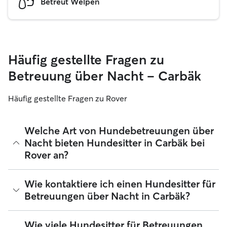
Betreut Welpen
Häufig gestellte Fragen zu
Betreuung über Nacht – Carbäk
Häufig gestellte Fragen zu Rover
Welche Art von Hundebetreuungen über
Nacht bieten Hundesitter in Carbäk bei
Rover an?
Mit Rover findest du ganz leicht Hundesitter für
Wie kontaktiere ich einen Hundesitter für
Betreuungen über Nacht in Carbäk, die sich in ihrem
Betreuungen über Nacht in Carbäk?
Zuhause liebevoll um deinen Hund kümmern. Die
verifizierten 5-Sterne-Sitter, die du bei Rover findest,
nehmen deinen Hund bei sich zu Hause auf, wenn du
Wenn du zum ersten Mal nach einem Hundesitter für
Wie viele Hundesitter für Betreuungen
unterwegs bist ‑ egal, ob es nur für ein Wochenende oder