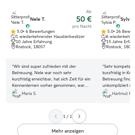
Ab
50 €
Nele T.
Sylvia 
pro Nacht
5.0
•
6 Bewertungen
5.0
•
26 Bewer
5.0
5.0
1 wiederkehrender Haustierbesitzer
6 wiederkehren
von
von
10 Jahre Erfahrung
15 Jahre Erfah
5
5
Rostock, 18057
Rostock, 1805
Sternen
Sternen
“
Wir sind super zufrieden mit der
“
Sehr kompetent
Betreuung. Nele war noch sehr
kurzfristig in Kr
kurzfristig erreichbar, hat sich Zeit für ein
Betreuung finden
Kennenlernen vorher genommen, war
unkompliziert mi
super schnell im Antworten und hat uns
Ein kurzes Kenne
Maria S.
Hartmut P.
auch regelmäßig Bilder und Updates
gezeigt, dass Yuna
geschickt. Die ganze Kommunikation lief
wohlgefühlt hat.
sehr freundlich, transparent und
Bilder waren sehr
1 / 1
kompetent. Unser Hund hatte eine tolle
gefunden zu hab
Zeit, weil sie sich viel Zeit für Ausflüge
und Kuscheleinheiten genommen hat.
Mehr anzeigen