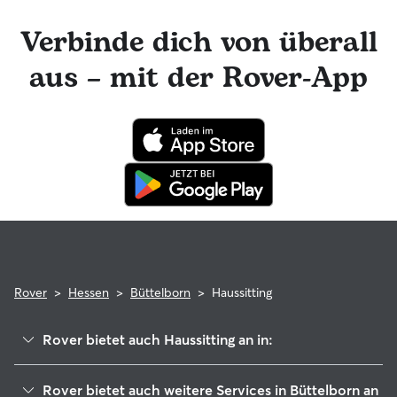
Rover-Nachrichtenfunktion mit deinem Haussitter in
Kontakt bleiben und tolle Foto-Updates erhalten. Das
Verbinde dich von überall
engagierte Rover-Team ist für dich da und dein Haussitter
hat die Möglichkeit, professionelle tierärztliche Beratung in
aus – mit der Rover-App
Anspruch zu nehmen. Im seltenen Fall eines Problems
während der Buchung kannst du beruhigt sein, denn dein
Haustier profitiert von der Rover-Garantie, die die Kosten
für tierärztliche Behandlungen erstattet.
Rover
>
Hessen
>
Büttelborn
>
Haussitting
Rover bietet auch Haussitting an in:
Groß-Gerau
Rover bietet auch weitere Services in Büttelborn an