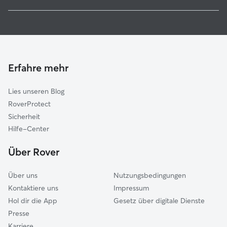
Weiterstadt
Hundesitter in Büttelborn
Griesheim
Haustierbetreuung in Büttelborn
Nauheim
Hundekindergarten in Büttelborn
Trebur
Gassi-Service in Büttelborn
Mörfelden-Walldorf
Erfahre mehr
Katzensitter in Büttelborn
Riedstadt
Lies unseren Blog
Darmstadt
RoverProtect
Erzhausen
Sicherheit
Rüsselsheim
Hilfe-Center
Pfungstadt
Über Rover
Raunheim
Über uns
Nutzungsbedingungen
Kontaktiere uns
Impressum
Hol dir die App
Gesetz über digitale Dienste
Presse
Karriere