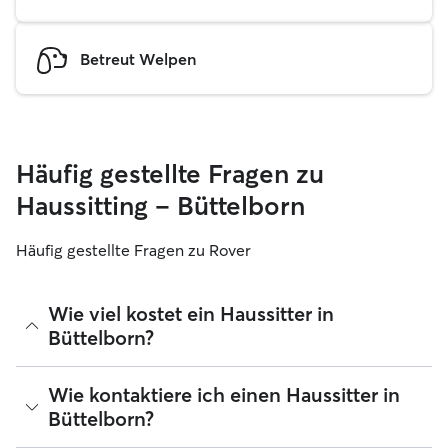
Betreut Welpen
Häufig gestellte Fragen zu
Haussitting – Büttelborn
Häufig gestellte Fragen zu Rover
Wie viel kostet ein Haussitter in
Büttelborn?
Haussitter können ihre Preise bei Rover frei festlegen. Die
Wie kontaktiere ich einen Haussitter in
durchschnittlichen Kosten für einen Rover-Haussitter in
Büttelborn?
Büttelborn betragen seit August 2026 etwa 35 pro Nacht,
einschließlich der Servicegebühren von Rover. Der Preis