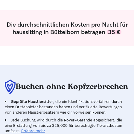
und zuverlässige Betreuung. Ich bin
hat. :)
Studentin und habe dadurch einen
flexiblen Tagesablauf. Deshalb kann ich
mir ausreichend Zeit für die
Die durchschnittlichen Kosten pro Nacht für
Haustierbetreuung nehmen.
haussitting in Büttelborn betragen
35 €
Spaziergänge, Fütterungen und Besuche
sind unter der Woche sowie am
Wochenende gut möglich. Ich passe
mich liebevoll und zuverlässig an die
Bedürfnisse jedes Tieres an. Ich lebe in
einer gemütlichen Dreizimmerwohnung
im Erdgeschoss mit einer Terrasse, von
der aus man direkt nach draußen gehen
kann. Mir ist es sehr wichtig, dass sich
Buchen ohne Kopfzerbrechen
jedes Haustier sicher, geborgen und
wohlfühlt. Ich gehe liebevoll, ruhig und
Geprüfte Haustiersitter
, die ein Identifikationsverfahren durch
verantwortungsvoll mit Tieren um und
einen Drittanbieter bestanden haben und verifizierte Bewertungen
schaffe eine vertrauensvolle, entspannte
von anderen Haustierbesitzern wie dir vorweisen können.
Umgebung.
Jede Buchung wird durch die Rover-Garantie abgesichert, die
eine Erstattung von bis zu $25,000 für berechtigte Tierarztkosten
umfasst.
Erfahre mehr