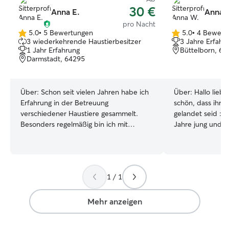
30 €
Anna E.
Anna 
pro Nacht
5.0
•
5 Bewertungen
5.0
•
4 Bewert
5.0
5.0
3 wiederkehrende Haustierbesitzer
3 Jahre Erfahr
von
von
1 Jahr Erfahrung
Büttelborn, 64
5
5
Darmstadt, 64295
Sternen
Sternen
Über:
Schon seit vielen Jahren habe ich
Über:
Hallo lieb
Erfahrung in der Betreuung
schön, dass ihr h
verschiedener Haustiere gesammelt.
gelandet seid :) Ich heiße Anna, bin 31
Besonders regelmäßig bin ich mit
Jahre jung und 
Hunden aus dem Tierheim spazieren
Katern in einer 
gegangen und habe dabei
Wohnung. 2022 h
Verantwortung für unterschiedliche
Katzen gefunden
Charaktere und Größen übernommen.
von Liebe nicht 
1 / 1
Zusätzlich habe ich Haustiere von
Stubentiger ‚Sim
Nachbarn, Freunden und
2022 in mein Leb
Familienmitgliedern betreut. Zu meinen
EKH Brüder, wobe
Mehr anzeigen
Aufgaben gehörten Spaziergänge,
mehr vom Vater
Fütterung, Spielen sowie eine liebevolle
einen Mix von ei