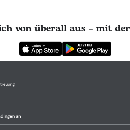
ers interagieren würden
ich von überall aus – mit de
etreuung
:
Dorum
adingen an
Neuenwalde
Drangstedt