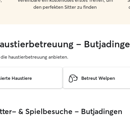
,
Vereinbare ein kostenloses erstes Treffen, um
S
den perfekten Sitter zu finden
haustierbetreuung – Butjading
r, die haustierbetreuung anbieten.
sierte Haustiere
Betreut Welpen
ütter- & Spielbesuche – Butjadingen