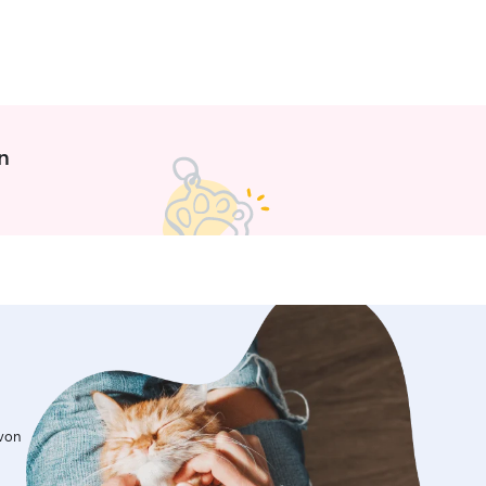
n
 von