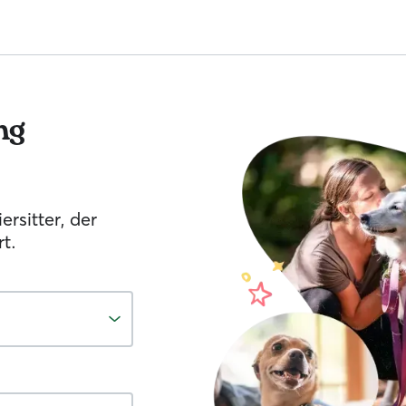
ng
ersitter, der
t.