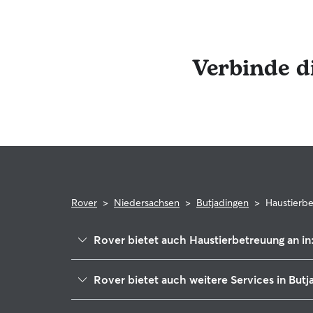
Haustiere, die gerne mit den Haustieren des Sitt
Verbinde d
Rover
>
Niedersachsen
>
Butjadingen
>
Haustierb
Rover bietet auch Haustierbetreuung an in
Nordenham
Rover bietet auch weitere Services in Butj
Bremerhaven
Hundesitter in Butjadingen
Wremen