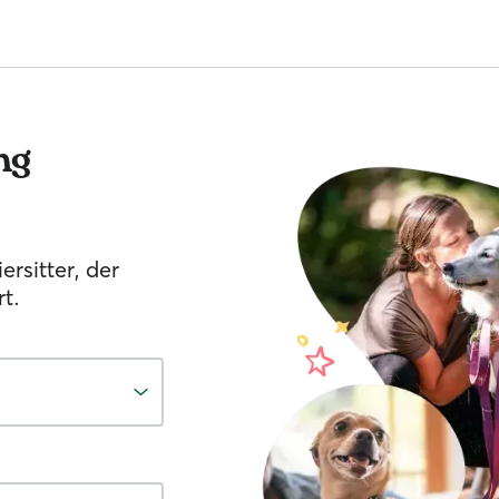
ng
ersitter, der
t.