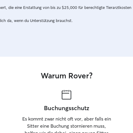
mir möglic
t, die eine Erstattung von bis zu $25,000 für berechtigte Tierarztkosten
verbringt. Ich wohne in einer
Erdgescho
dich da, wenn du Unterstützung brauchst.
Garten, so
verbringen
schöne Mög
oder für ei
In meinem 
jeder Hund 
genügend P
regelmäßig
natürlich v
Warum Rover?
Hündin hab
bei mir ga
Hund im Zu
ich mich n
Routinen 
Buchungsschutz
Fütterungs
alles, was
Es kommt zwar nicht oft vor, aber falls ein
gibt. Mir i
Sitter eine Buchung stornieren muss,
entspannt 