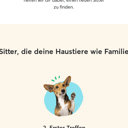
helfen wir dir dabei, einen neuen Sitter
haben – eg
zu finden.
gewohnte
e Sitter, die deine Haustiere wie Famil
2
.
Erstes Treffen