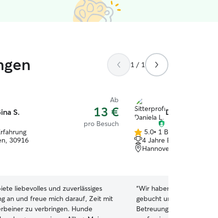
ngen
1 / 1
Ab
13 €
ina S.
Daniela L.
pro Besuch
Erfahrung
5.0
•
1 Bewertung
5.0
en, 30916
4 Jahre Erfahrung
von
Hannover, 30449
5
Sternen
biete liebevolles und zuverlässiges
“
Wir haben Daniela für un
ng an und freue mich darauf, Zeit mit
gebucht und sind rundum 
rbeiner zu verbringen. Hunde
Betreuung war absolut zuv