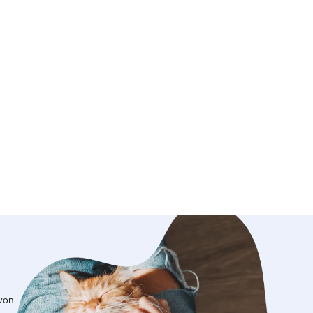
ind für mich selbstverständlich. Ich
 darauf, dich und deinen Hund
Betreuung von Hunden
gut in meinen Alltag, da ich
dig bin und von zu Hause aus arbeite.
nn ich im Prinzip von überall arbeiten
ne Zeit flexibel selbst einteilen. Das
e Möglichkeit, meinen Tagesablauf so
en, dass genügend Zeit für
ge, Spielen und die Betreuung der
bt. Auch spontane Anpassungen sind
ist kein Problem, weshalb ich relativ
n. Da ich selbst einen Hund habe,
gelmäßige Spaziergänge und Zeit an
en Luft ohnehin zu meinem Alltag.
sst sich die Betreuung weiterer Hunde
tegrieren, und ich kann sicherstellen,
r Hund genügend Aufmerksamkeit,
und Zuwendung bekommt. Mir ist
ass sich jeder Hund während der
 von
wohl und sicher fühlt und die Zeit bei