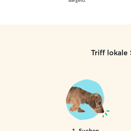
Bargeld.
Triff lokal
1
.
Suchen