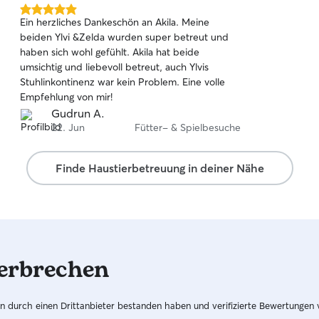
Verhalten s
5.0
Ein herzliches Dankeschön an Akila. Meine
freue mich
von
beiden Ylvi &Zelda wurden super betreut und
5
kennenzulernen! 🐾 Die 
haben sich wohl gefühlt. Akila hat beide
Sternen
passt sehr 
umsichtig und liebevoll betreut, auch Ylvis
selbststän
Stuhlinkontinenz war kein Problem. Eine volle
Dadurch ka
Empfehlung von mir!
und mir mei
Gudrun A.
gibt mir di
22. Jun
Fütter- & Spielbesuche
zu gestalt
Spaziergän
Hunde blei
Finde Haustierbetreuung in deiner Nähe
für mich me
flexibel bi
gehören re
der frisch
Deshalb lä
sehr gut in
erbrechen
dass jede
Bewegung 
wichtig, d
hren durch einen Drittanbieter bestanden haben und verifizierte Bewertungen
Betreuung 