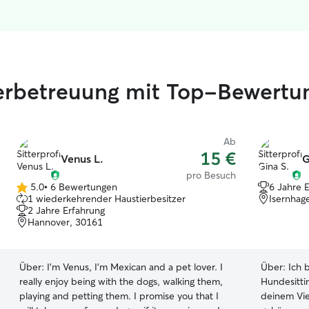
ierbetreuung mit Top-Bewertu
Ab
15 €
Venus L.
G
pro Besuch
5.0
•
6 Bewertungen
6 Jahre 
5.0
1 wiederkehrender Haustierbesitzer
Isernhag
von
2 Jahre Erfahrung
5
Hannover, 30161
Sternen
Über:
I’m Venus, I’m Mexican and a pet lover. I
Über:
Ich 
really enjoy being with the dogs, walking them,
Hundesitti
playing and petting them. I promise you that I
deinem Vie