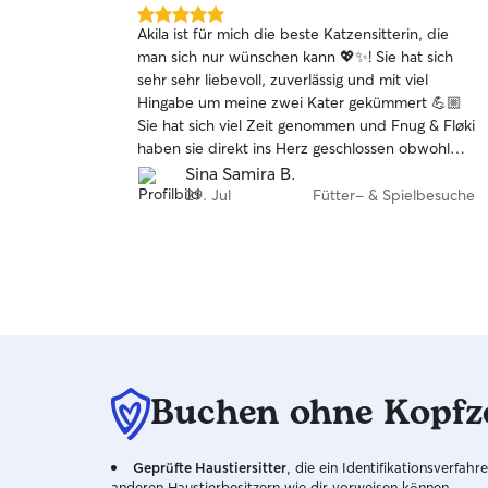
einem Bach führt.
5.0
Akila ist für mich die beste Katzensitterin, die
von
man sich nur wünschen kann 💖✨! Sie hat sich
5
sehr sehr liebevoll, zuverlässig und mit viel
Sternen
Hingabe um meine zwei Kater gekümmert 💪🏼
Sie hat sich viel Zeit genommen und Fnug & Fløki
haben sie direkt ins Herz geschlossen obwohl
die zwei eher schüchtern sind. Sie hat Fotos
Sina Samira B.
geschickt und mir immer ein unglaubliches gutes
29. Jul
Fütter- & Spielbesuche
und entspanntes Gefühl gegeben ☺️ Ich kann
Akila nur jedem als Katzensitterin ans Herz legen
😻🐾 Sie ist jederzeit meine erste Wahl, da sie
ein Herzensguter Mensch ist und ich meine zwei
Samtpfoten bei ihr in den besten Händen weiß
💞 Ein dickes DANKE an Dich liebe Akila 🫶🏼
Buchen ohne Kopfz
Geprüfte Haustiersitter
, die ein Identifikationsverfa
anderen Haustierbesitzern wie dir vorweisen können.