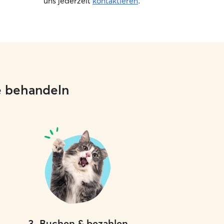
uns jederzeit
kontaktieren
.
al ob bei mir zu Hause oder in ihrer
n Umgebung.
ie behandeln
3
.
Buchen & bezahlen