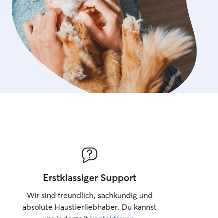
hst entspannt und angenehm
sswohnung mit einem eingezäunten
dass Hunde auch draußen sicher Zeit
 können. Der Garten bietet eine
lichkeit zum Spielen, Entspannen
ne kleine Pause an der frischen Luft.
Zuhause achte ich darauf, dass sich
wohl und sicher fühlt. Es gibt
latz zum Ausruhen, und ich sorge für
e Spaziergänge, Spielzeiten und
iel Aufmerksamkeit. Da ich selbst eine
e, ist ein hundefreundlicher Alltag
nz selbstverständlich. Wenn ich einen
hause des Besitzers betreue, halte
atürlich an die gewohnten Abläufe und
des Hundes. Dazu gehören
Erstklassiger Support
zeiten, Spaziergänge, Spielen und
 dem Hund Sicherheit und Vertrautheit
Wir sind freundlich, sachkundig und
st wichtig, dass sich die Hunde
absolute Haustierliebhaber. Du kannst
fühlen und möglichst wenig Stress