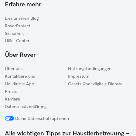
Warstein
Erfahre mehr
Lippstadt
Lies unseren Blog
Meerhof
RoverProtect
Paderborn
Sicherheit
Delbrück
Hilfe-Center
Lichtenau
Über Rover
Westheim
Über uns
Nutzungsbedingungen
Kontaktiere uns
Impressum
Hol dir die App
Gesetz über digitale Dienste
Presse
Karriere
Datenschutzerklärung
Deine Datenschutzoptionen
Alle wichtigen Tipps zur Haustierbetreuung –