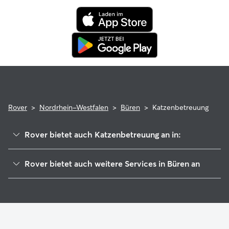
tierärztliche Behandlungen erstattet.
Rover
>
Nordrhein-Westfalen
>
Büren
>
Katzenbetreuung
Rover bietet auch Katzenbetreuung an in:
Geseke
Rover bietet auch weitere Services in Büren an
Borchen
Haustierbetreuung in Büren
Anröchte
Housesitting in Büren
Erwitte
Gassi-Service in Büren
Brilon