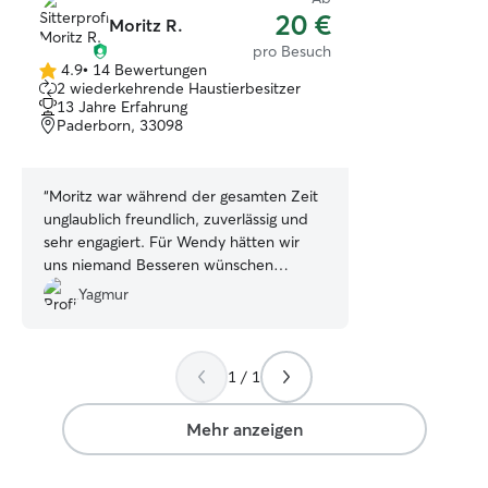
20 €
Moritz R.
pro Besuch
4.9
•
14 Bewertungen
4.9
2 wiederkehrende Haustierbesitzer
von
13 Jahre Erfahrung
5
Paderborn, 33098
Sternen
“
Moritz war während der gesamten Zeit
unglaublich freundlich, zuverlässig und
sehr engagiert. Für Wendy hätten wir
uns niemand Besseren wünschen
können. Ganz herzlichen Dank für alles –
Yagmur
wir würden ihn jederzeit
weiterempfehlen!
”
1 / 1
Mehr anzeigen