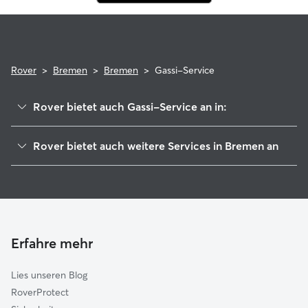
Rover
>
Bremen
>
Bremen
>
Gassi-Service
Rover bietet auch Gassi-Service an in:
Stuhr
Rover bietet auch weitere Services in Bremen an
Lilienthal
Hundesitter in Bremen
Weyhe
Haustierbetreuung in Bremen
Delmenhorst
Housesitting in Bremen
Ritterhude
Hundekindergarten in Bremen
Oyten
Erfahre mehr
Katzensitter in Bremen
Lemwerder
Lies unseren Blog
Cuxhaven
RoverProtect
Grasberg