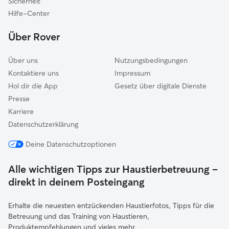
Sicherheit
Osterholz-Scharmbeck
Hilfe-Center
Achim
Über Rover
Worpswede
Über uns
Nutzungsbedingungen
Kontaktiere uns
Impressum
Hol dir die App
Gesetz über digitale Dienste
Presse
Karriere
Datenschutzerklärung
Deine Datenschutzoptionen
Alle wichtigen Tipps zur Haustierbetreuung –
direkt in deinem Posteingang
Erhalte die neuesten entzückenden Haustierfotos, Tipps für die
Betreuung und das Training von Haustieren,
Produktempfehlungen und vieles mehr.