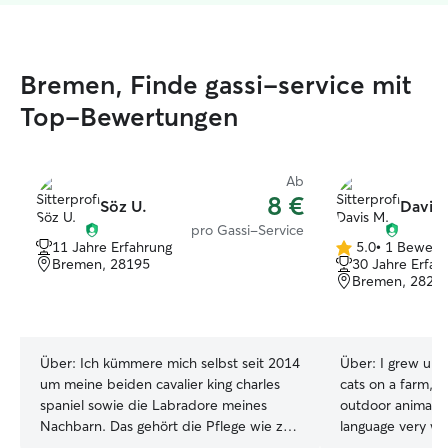
Bremen, Finde gassi-service mit
Top-Bewertungen
Ab
8 €
Söz U.
Davis 
pro Gassi-Service
11 Jahre Erfahrung
5.0
•
1 Bewert
5.0
Bremen, 28195
30 Jahre Erfah
von
Bremen, 2821
5
Sternen
Über:
Ich kümmere mich selbst seit 2014
Über:
I grew up 
um meine beiden cavalier king charles
cats on a farm, 
spaniel sowie die Labradore meines
outdoor animals.
Nachbarn. Das gehört die Pflege wie z.B
language very we
das Baden. Ich bin derzeit Studentin an
situations, am wel