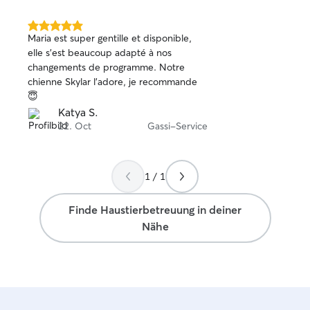
5.0
Maria est super gentille et disponible,
von
elle s’est beaucoup adapté à nos
5
changements de programme. Notre
Sternen
chienne Skylar l’adore, je recommande
😇
Katya S.
22. Oct
Gassi-Service
1 / 1
Finde Haustierbetreuung in deiner
Nähe