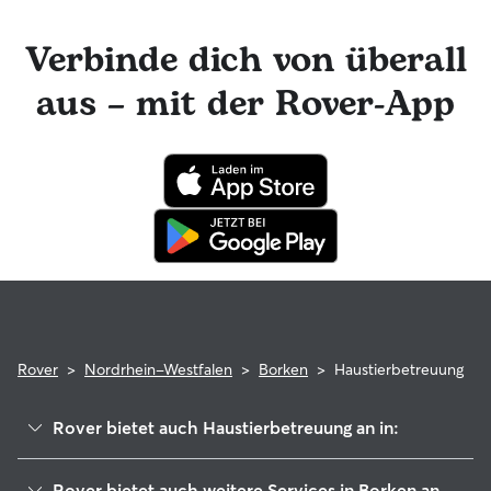
einschließlich Welpen Haustierbesitzer, die nach einer
sicheren und liebevollen Alternative zu Hundepension und
Verbinde dich von überall
Zwinger suchen Haustiere, die gerne mit den Haustieren des
Sitters interagieren würden
aus – mit der Rover-App
Rover
>
Nordrhein-Westfalen
>
Borken
>
Haustierbetreuung
Rover bietet auch Haustierbetreuung an in:
Heiden
Rover bietet auch weitere Services in Borken an