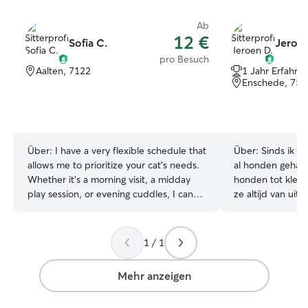
Ab
12 €
Sofia C.
Jeroen
pro Besuch
Aalten, 7122
1 Jahr Erfahru
Enschede, 751
Über:
I have a very flexible schedule that
Über:
Sinds ik m
allows me to prioritize your cat’s needs.
al honden gehad 
Whether it’s a morning visit, a midday
honden tot klei
play session, or evening cuddles, I can
ze altijd van uit
easily fit it into my day. I'm usually
woon ik op mezelf
available throughout the week and on
voor honden en d
weekends, so you can rest assured that
heb ik er ook hel
1 / 1
your pet will get plenty of attention and
Dus ik zal erg gr
won't feel lonely while you're away.
zorgen. Ik werk fulltime van maandag tot
Mehr anzeigen
Safety is my top priority. When I visit
vrijdag, maar voo
your home, I double-check that all
minimaal 3 keer p