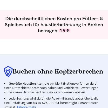
windows and doors are secure and that
ook kunnen. In d
your cat stays in a safe environment. I'm
kan ik je diertjes 
very observant and will keep a close eye
vrijblijvend pau
on your pet's behavior and health. I also
ook uitlaten tijd
Die durchschnittlichen Kosten pro Fütter- &
respect your space and privacy, ensuring
avond kan ik wee
Spielbesuch für haustierbetreuung in Borken
your home stays exactly as you left it.
dagje weg? Dan k
betragen
15 €
You’ll get regular updates and cute
om te passen de hele dag
photos to keep your mind at ease!
ik bij jou thuis z
hier wat te klein 
met een kleine h
zijn. Ik zal wann
aandacht hebben
mee spelen, eten
wanneer het nodig
Buchen ohne Kopfzerbrechen
dingen die ik mi
heb. Dus ik zal h
Geprüfte Haustiersitter
, die ein Identifikationsverfahren durch
einen Drittanbieter bestanden haben und verifizierte Bewertungen
von anderen Haustierbesitzern wie dir vorweisen können.
Jede Buchung wird durch die Rover-Garantie abgesichert, die
eine Erstattung von bis zu $25,000 für berechtigte Tierarztkosten
umfasst.
Erfahre mehr