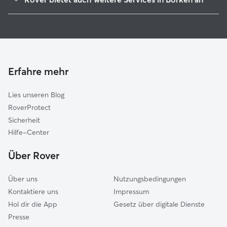
Raesfeld
Katzensitter in Borken
Rhede
Velen
Südlohn
Reken
Erfahre mehr
Bocholt
Lies unseren Blog
Schermbeck
RoverProtect
Gescher
Sicherheit
Stadtlohn
Hilfe-Center
Dorsten
Über Rover
Hamminkeln
Über uns
Nutzungsbedingungen
Kontaktiere uns
Impressum
Hol dir die App
Gesetz über digitale Dienste
Presse