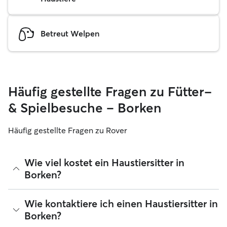
Betreut Welpen
Häufig gestellte Fragen zu Fütter-
& Spielbesuche – Borken
Häufig gestellte Fragen zu Rover
Wie viel kostet ein Haustiersitter in
Borken?
Haustiersitter können ihre Preise bei Rover frei festlegen.
Wie kontaktiere ich einen Haustiersitter in
Die durchschnittlichen Kosten für einen Sitter in Borken
Borken?
betragen seit August 2026 etwa 15 pro Nacht, einschließlich