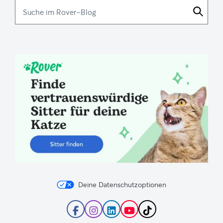
Suche
im
Rover-
Blog
Deine Datenschutzoptionen
Folge
Folge
Folge
Abonniere
Folge
Rover
Rover
Rover
den
Rover