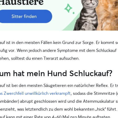
auf ist in den meisten Fällen kein Grund zur Sorge. Er kommt s
äufig vor. Wenn jedoch andere Symptome mit dem Schluckauf
hen, solltest du einen Tierarzt aufsuchen.
um hat mein Hund Schluckauf?
uf ist bei den meisten Säugetieren ein natürlicher Reflex. Er tri
s Zwerchfell unwillkürlich verkrampft
, sodass die Stimmritze (
mmbänder) abrupt geschlossen wird und die Atemmuskulatur s
nzieht, was letztendlich zu dem wohl bekannten „hick“ führt.
auf kann mit einer Rate von 4–60 Mal pro Minute auftreten.