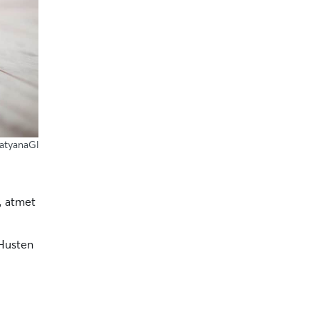
TatyanaGl
, atmet
 Husten