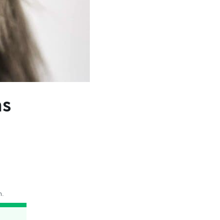
as
n.