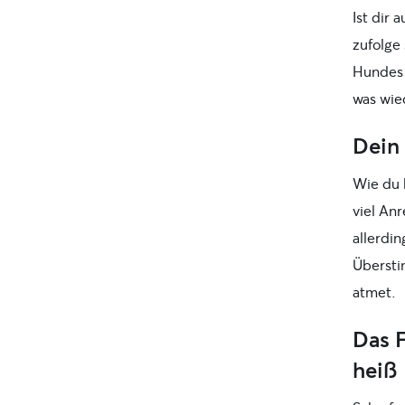
Ist dir 
zufolge
Hundes 
was wie
Dein 
Wie du 
viel An
allerdin
Übersti
atmet.
Das F
heiß