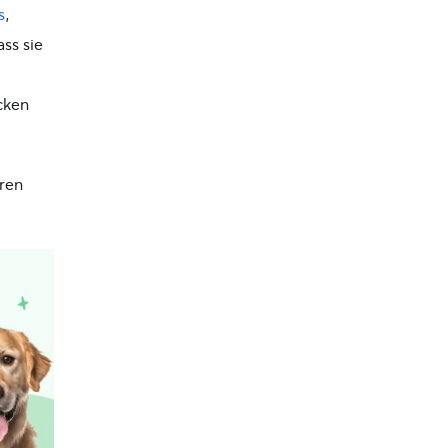
s
,
ss sie
cken
ren