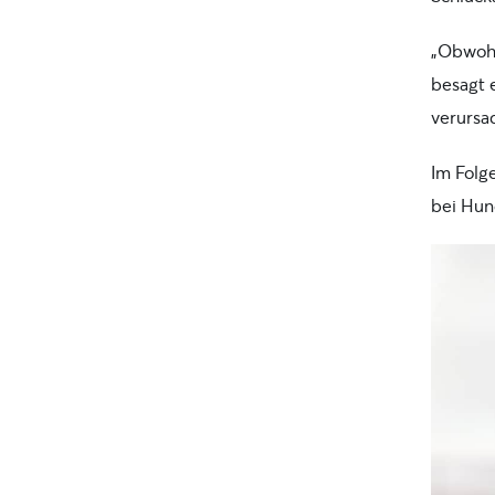
„Obwohl
besagt 
verursac
Im Folg
bei Hun