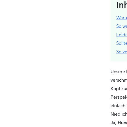
In
Waru
So wi
Leid
Soll
So v
Unsere 
verschm
Kopf zur
Perspek
einfach
Niedlic
Ja, Hun