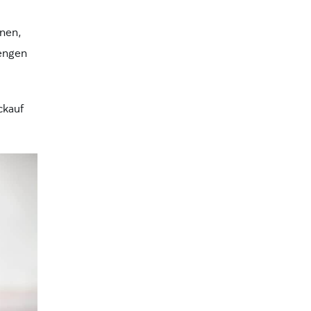
nnen,
mengen
ckauf