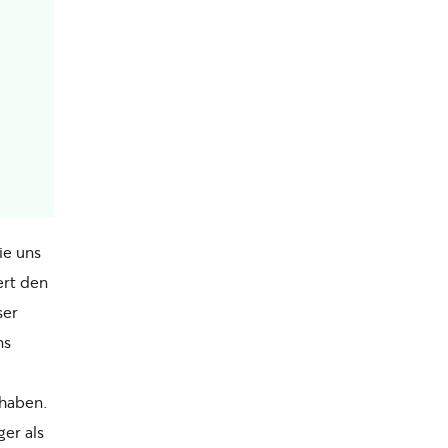
ie uns
ert den
ser
ns
 haben.
er als