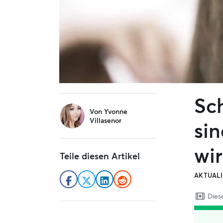
Sc
sidebar
Von
Yvonne
Villasenor
si
wir
Teile diesen Artikel
AKTUALI
Diese