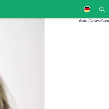
Suc
iStock/CasarsaGuru