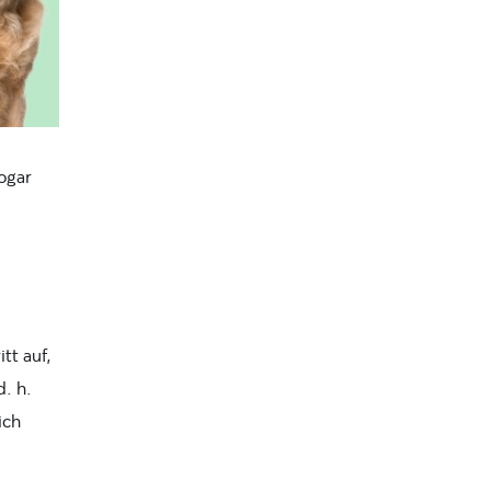
ogar
tt auf,
d. h.
ich