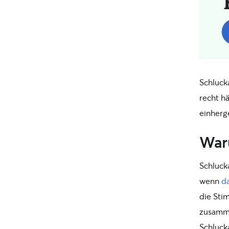
Schluck
recht h
einherge
War
Schlucka
wenn
da
die Sti
zusamme
Schluck