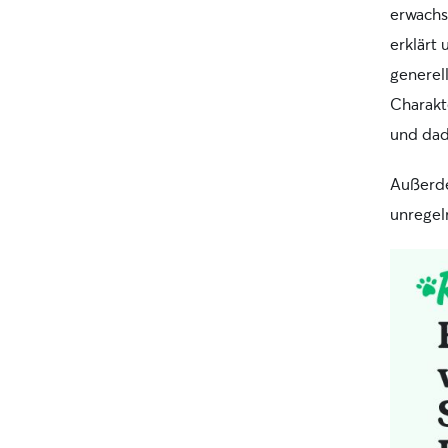
erwach
erklärt 
generell
Charakt
und dad
Außerde
unregel