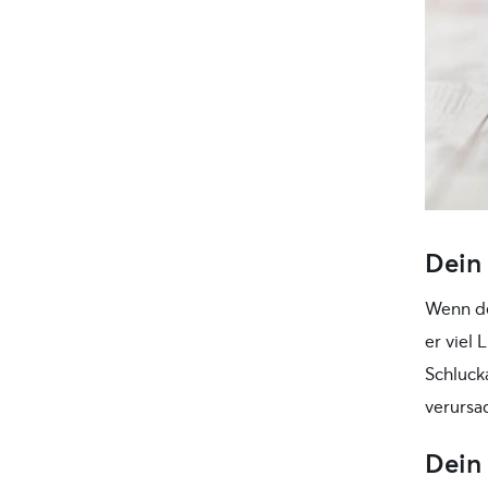
Dein 
Wenn de
er viel 
Schlucka
verursa
Dein 