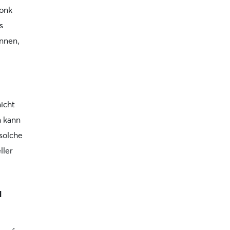
Bonk
s
nnen,
icht
n kann
 solche
ller
u