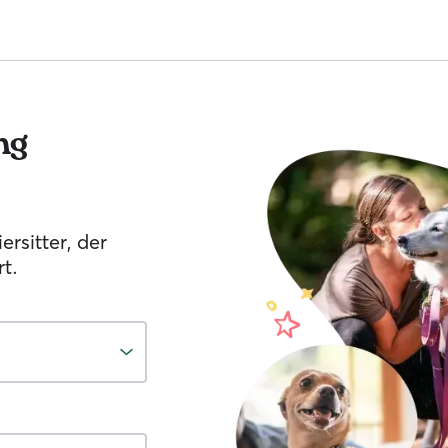
ng
ersitter, der
t.