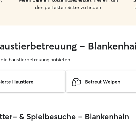
,
Vereinbare ein kostenloses erstes Treffen, um
S
den perfekten Sitter zu finden
haustierbetreuung – Blankenha
r, die haustierbetreuung anbieten.
sierte Haustiere
Betreut Welpen
ütter- & Spielbesuche – Blankenhain