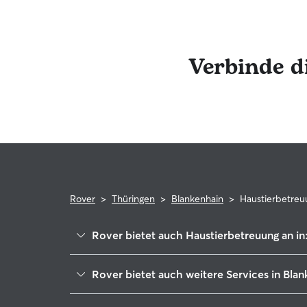
Haustiere, die gerne mit den Haustieren des Sitt
Verbinde d
Rover
>
Thüringen
>
Blankenhain
>
Haustierbetreu
Rover bietet auch Haustierbetreuung an in
Bad Berka
Rover bietet auch weitere Services in Bla
Mellingen
Housesitting in Blankenhain
Kranichfeld