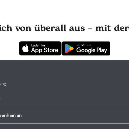
ers interagieren würden
ich von überall aus – mit de
ung
:
Kahla
nkenhain an
Jena
Apolda