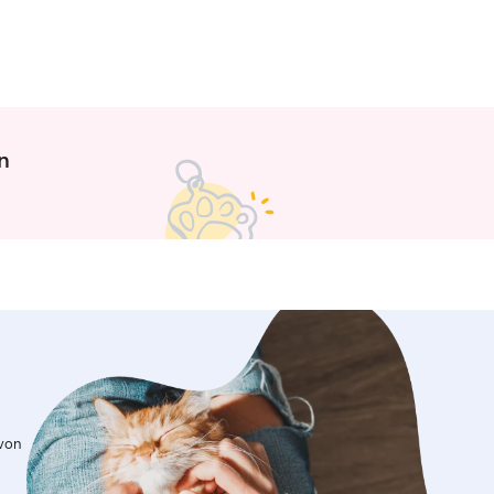
n
 von