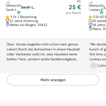
Ab
25 €
Sarah L.
L
pro Nacht
5.0
•
1 Bewertung
5.0
•
62 
5.0
5.0
12 Jahre Erfahrung
26 wiede
von
von
Weiler bei Bingen, 55413
18 Jahre
5
5
Mainz, 5
Sternen
Sternen
Über:
Hunde begleiten mich schon mein ganzes
“
We decided
Leben! Durch das Aufwachsen in einem Haushalt
bunch of g
voller Vierbeiner weiß ich, dass Haustiere keine
first time 
bloßen Tiere, sondern echte Familienmitglieder
Lindsey exceeded our expectations and made
sind. Dank dieser lebenslangen Verbundenheit
our first 
Caitli
bringe ich umfangreiche Erfahrung mit allen
out to mee
Temperamenten und Rassen mit – vom quirligen
comfortable. She was prompt on arr
Wirbelwind bis zum sanften Senior. Egal, ob Ihr
send photo u
Mehr anzeigen
Hund actionreiche Abenteuer oder gemütliche
quick to re
Kuscheleinheiten braucht, er wird bei mir genau
left! We wi
so viel Liebe und Fürsorge erfahren wie meine
for future s
eigenen Hunde. Ich habe momentan nur einen
Mini Job und bin daher sehr flexibel! Wenn früh