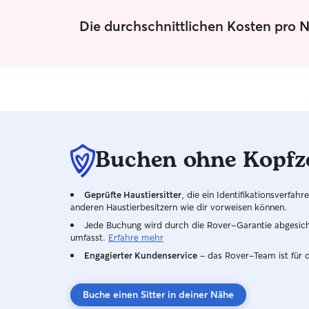
ist eine stabile WLAN-Verbindung für meine
Arbeit erforderlich. Neben Füttern und
Die durchschnittlichen Kosten pro N
Gassigehen stehen auch Spiel, Beschäftigung
und jede Menge Aufmerksamkeit auf dem
Programm. Und selbstverständlich gibt's nach
jedem Abenteuer einen gründlichen Zecken-
Check.
Buchen ohne Kopfz
Geprüfte Haustiersitter
, die ein Identifikationsverfa
anderen Haustierbesitzern wie dir vorweisen können.
Jede Buchung wird durch die Rover-Garantie abgesicher
umfasst.
Erfahre mehr
Engagierter Kundenservice
– das Rover-Team ist für 
Buche einen Sitter in deiner Nähe