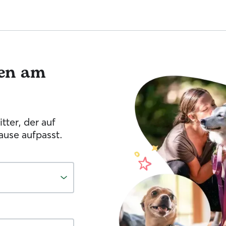
en am
tter, der auf
ause aufpasst.