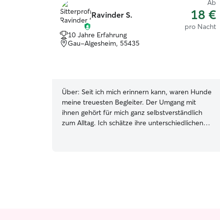
Ab
18 €
Ravinder S.
pro Nacht
10 Jahre Erfahrung
Gau-Algesheim, 55435
Über:
Seit ich mich erinnern kann, waren Hunde
meine treuesten Begleiter. Der Umgang mit
ihnen gehört für mich ganz selbstverständlich
zum Alltag. Ich schätze ihre unterschiedlichen
Charaktere und nehme mir die Zeit, auf die
individuellen Bedürfnisse jedes Hundes
einzugehen. Ich arbeite von Montag bis
Donnerstag rund sechs Stunden täglich im
Homeoffice und kann meine Zeit flexibel
einteilen. Spaziergänge und Pausen in der Natur
gehören zu meinem Alltag. Von Freitag bis
Sonntag bin ich komplett verfügbar. Bei einer
Betreuung mit Übernachtung in Ihrem Zuhause