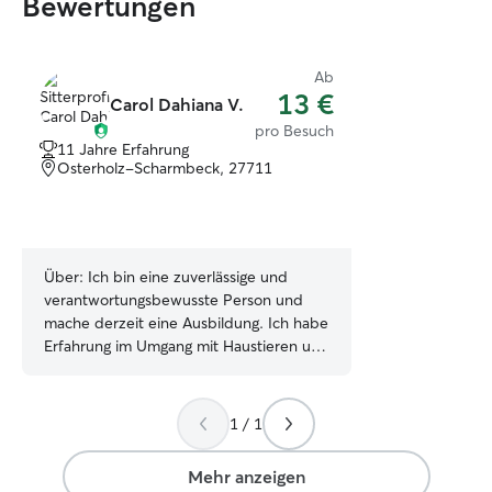
Bewertungen
Ab
13 €
Carol Dahiana V.
pro Besuch
11 Jahre Erfahrung
Osterholz-Scharmbeck, 27711
Über:
Ich bin eine zuverlässige und
verantwortungsbewusste Person und
mache derzeit eine Ausbildung. Ich habe
Erfahrung im Umgang mit Haustieren und
gehe liebevoll, geduldig und aufmerksam
mit ihnen um. Mein Muttersprache ist
Spanisch, Deutsch spreche ich gut. Zu
1 / 1
meinen Aufgaben können Füttern,
Spazierengehen, Spielen sowie die
Mehr anzeigen
allgemeine Betreuung gehören. Zeitlich