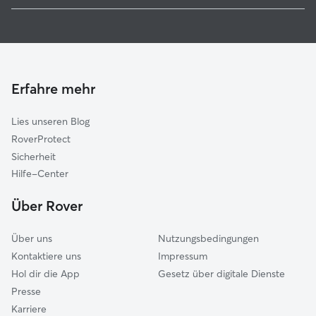
Hundesitter in Beverstedt
Hipstedt
Haustierbetreuung in Beverstedt
Schiffdorf
Hundekindergarten in Beverstedt
Hagen im Bremischen
Gassi-Service in Beverstedt
Kührstedt
Erfahre mehr
Lintig
Lies unseren Blog
Bremerhaven
RoverProtect
Drangstedt
Sicherheit
Bremervörde
Hilfe-Center
Nordenham
Über Rover
Osterholz-Scharmbeck
Über uns
Nutzungsbedingungen
Kontaktiere uns
Impressum
Hol dir die App
Gesetz über digitale Dienste
Presse
Karriere