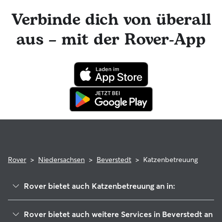
Rover-Nachrichtenfunktion mit deinem Katzensitter in
Kontakt bleiben und tolle Foto-Updates erhalten. Das
Verbinde dich von überall
engagierte Rover-Team ist für dich da und dein Katzensitter
hat die Möglichkeit, professionelle tierärztliche Beratung in
aus – mit der Rover-App
Anspruch zu nehmen. Im seltenen Fall eines Problems
während der Buchung kannst du beruhigt sein, denn deine
Katze profitiert von der Rover-Garantie, die die Kosten für
tierärztliche Behandlungen erstattet.
Rover
>
Niedersachsen
>
Beverstedt
>
Katzenbetreuung
Rover bietet auch Katzenbetreuung an in:
Hambergen
Rover bietet auch weitere Services in Beverstedt an
Loxstedt