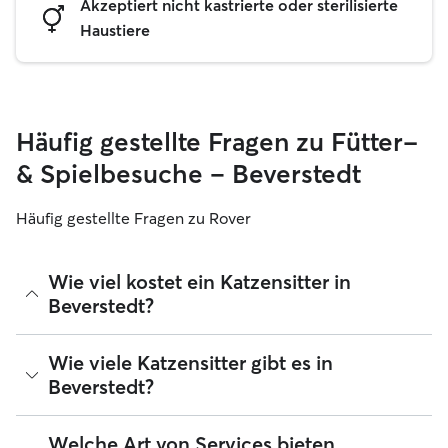
Akzeptiert nicht kastrierte oder sterilisierte
Haustiere
Häufig gestellte Fragen zu Fütter-
& Spielbesuche – Beverstedt
Häufig gestellte Fragen zu Rover
Wie viel kostet ein Katzensitter in
Beverstedt?
Katzensitter können ihre Preise bei Rover frei festlegen. Die
Wie viele Katzensitter gibt es in
durchschnittlichen Kosten für einen Rover-Katzensitter in
Beverstedt?
Beverstedt betragen seit August 2026 etwa 15 pro Nacht,
einschließlich der Servicegebühren von Rover. Der Preis
eines Katzensitters kann sich auch ändern, wenn du deine
Seit August 2026 gibt es 57 Katzensitter in Beverstedt. Du
Welche Art von Services bieten
Buchung an deine Bedürfnisse und die deiner Katze