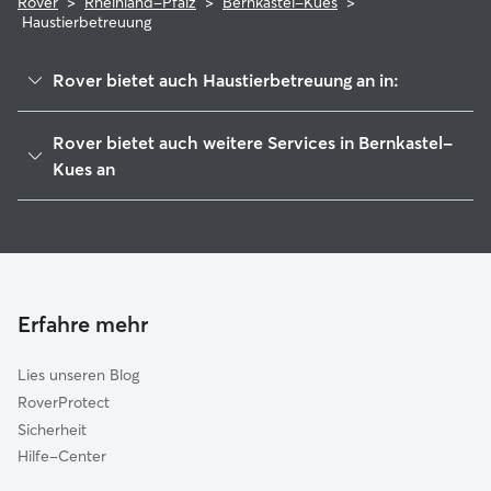
Rover
>
Rheinland-Pfalz
>
Bernkastel-Kues
>
Haustierbetreuung
Rover bietet auch Haustierbetreuung an in:
Traben-Trarbach
Rover bietet auch weitere Services in Bernkastel-
Kröv-Bausendorf
Kues an
Morbach
Hundekindergarten in Bernkastel-Kues
Wittlich-Land
Hundesitter in Bernkastel-Kues
Thalfang am Erbeskopf
Housesitting in Bernkastel-Kues
Schweich an der Römischen Weinstraße
Gassi-Service in Bernkastel-Kues
Erfahre mehr
Speicher
Katzensitter in Bernkastel-Kues
Hermeskeil
Lies unseren Blog
Ruwer
RoverProtect
Trier
Sicherheit
Trier-Land
Hilfe-Center
Birkenfeld