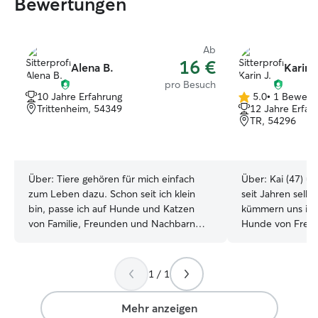
Bewertungen
Ab
16 €
Alena B.
Karin J
pro Besuch
10 Jahre Erfahrung
5.0
•
1 Bewert
5.0
Trittenheim, 54349
12 Jahre Erfah
von
TR, 54296
5
Sternen
Über:
Tiere gehören für mich einfach
Über:
Kai (47) un
zum Leben dazu. Schon seit ich klein
seit Jahren selb
bin, passe ich auf Hunde und Katzen
kümmern uns imm
von Familie, Freunden und Nachbarn
Hunde von Freu
auf. Mit meinem eigenen Golden
Übernachten ist 
Retriever Levi weiß ich außerdem, wie
dadurch, dass w
wichtig Geduld, Beschäftigung,
Travis viel unter
1 / 1
Kuscheleinheiten und natürlich auch eine
Vierbeiner viel 
zuverlässige Betreuung sind. Da ich
natürlich auch d
Mehr anzeigen
Medizin studiere, bin ich aufmerksam
bekommen. Wir freuen uns auf neue