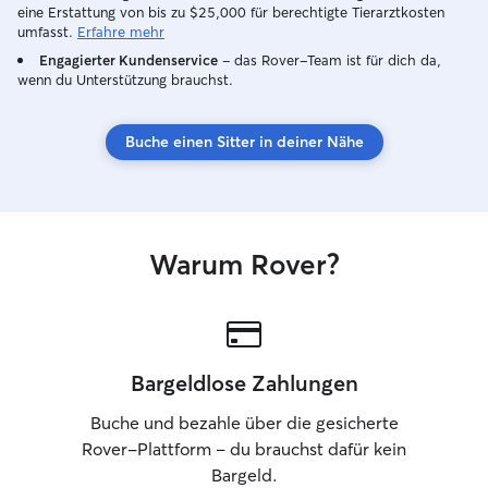
oder bei dir zu Hause. Ich gehe auf die
eine Erstattung von bis zu $25,000 für berechtigte Tierarztkosten
individuellen Bedürfnisse jedes Tieres
umfasst.
Erfahre mehr
ein und halte mich selbstverständlich an
Engagierter Kundenservice
– das Rover-Team ist für dich da,
eure gewohnten Abläufe. Mit meinem
wenn du Unterstützung brauchst.
eigenen Hund Levi weiß ich, wie viel
Vertrauen man seinem Tiersitter
Buche einen Sitter in deiner Nähe
entgegenbringt.
Warum Rover?
Bargeldlose Zahlungen
Buche und bezahle über die gesicherte
Rover-Plattform – du brauchst dafür kein
Bargeld.