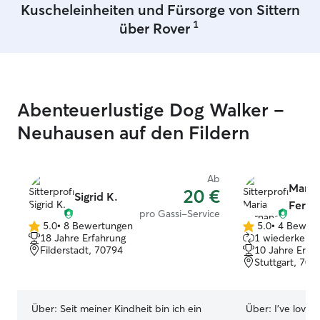
Kuscheleinheiten und Fürsorge von Sittern
1
über Rover
Abenteuerlustige Dog Walker –
Neuhausen auf den Fildern
Ab
Maria
20 €
Sigrid K.
Ferna
pro Gassi-Service
5.0
•
8 Bewertungen
5.0
•
4 Bewer
5.0
5.0
18 Jahre Erfahrung
1 wiederkehre
von
von
Filderstadt, 70794
10 Jahre Erfa
5
5
Stuttgart, 705
Sternen
Sternen
Über:
Seit meiner Kindheit bin ich ein
Über:
I've loved