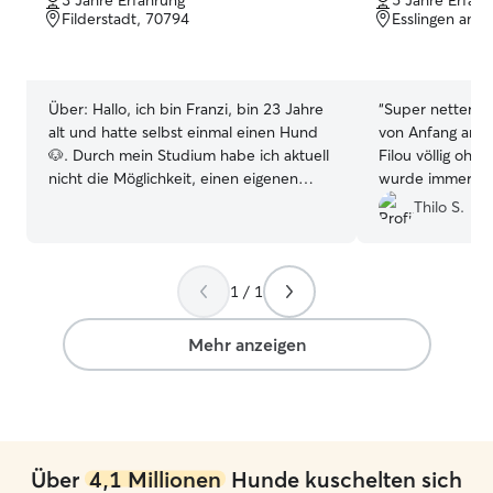
von
von
Filderstadt, 70794
Esslingen am 
5
5
Sternen
Sternen
Über:
Hallo, ich bin Franzi, bin 23 Jahre
“
Super netter Ko
alt und hatte selbst einmal einen Hund
von Anfang an w
🐶. Durch mein Studium habe ich aktuell
Filou völlig ohne
nicht die Möglichkeit, einen eigenen
wurde immer wi
Hund zu halten, weshalb ich mich umso
Laufenden geha
Thilo S.
mehr freue, Fellnasen betreuen zu
Fotos erhalten. 
dürfen. Schon von klein auf bin ich mit
wärmstens weite
Tieren aufgewachsen und konnte daher
ich wieder eine
1 / 1
viele Erfahrungen in der Tierbetreuung
dann definitiv w
sammeln. Ich hatte fünf Jahre lang einen
nochmal für alle
eigenen Hund, mit dem ich
Mehr anzeigen
wunderschöne Erlebnisse teilen durfte,
und auch als Kind verschiedene
Kleintiere, die ich mit Freude versorgt
habe. Außerdem reite ich seit meiner
Kindheit und habe so gelernt, mit Tieren
Über
4,1 Millionen
Hunde kuschelten sich
respektvoll und verantwortungsvoll