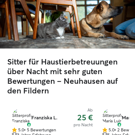
Sitter für Haustierbetreuungen
über Nacht mit sehr guten
Bewertungen – Neuhausen auf
den Fildern
Ab
25 €
Franziska L.
María 
pro Nacht
5.0
•
5 Bewertungen
5.0
•
2 Bewer
5.0
5.0
3 Jahre Erfahrung
5 Jahre Erfah