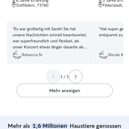
8 Jahre Erfahrung
3 Jahre Erfah
von
von
Ostfildern, 73760
Filderstadt, 7
5
5
Sternen
Sternen
“
Es war großartig mit Sarah! Sie hat
“
Hat super gekla
unsere Nachrichten schnell beantwortet,
entspannt zurüc
war superfreundlich und flexibel, als
unser Konzert etwas länger dauerte als
geplant. Ich kann sie auf jeden Fall
Rebecca N.
Nicole K.
weiterempfehlen!
”
1 / 1
Mehr anzeigen
Mehr als
1,6 Millionen
Haustiere genossen