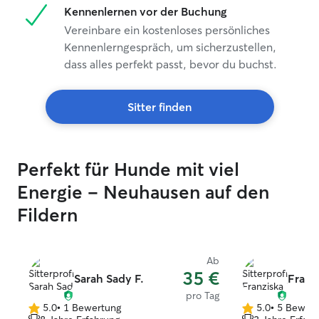
Kennenlernen vor der Buchung
Vereinbare ein kostenloses persönliches
Kennenlerngespräch, um sicherzustellen,
dass alles perfekt passt, bevor du buchst.
Sitter finden
Perfekt für Hunde mit viel
Energie – Neuhausen auf den
Fildern
Ab
35 €
Sarah Sady F.
Franzi
pro Tag
5.0
•
1 Bewertung
5.0
•
5 Bewer
5.0
5.0