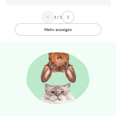
mehr freue, Fellnasen betreuen zu
Sei es in der Fa
dürfen. Schon von klein auf bin ich mit
Auf die Hunde m
Tieren aufgewachsen und konnte daher
aufgepasst, Gas
1 / 1
viele Erfahrungen in der Tierbetreuung
Ich bin ein abs
sammeln. Ich hatte fünf Jahre lang einen
Erfahrung. Momentan arbeite ich in
eigenen Hund, mit dem ich
Teilzeit und hab
Mehr anzeigen
wunderschöne Erlebnisse teilen durfte,
um auf deinen H
und auch als Kind verschiedene
ihm/ihr Gassi z
Kleintiere, die ich mit Freude versorgt
zu betreuen, we
habe. Außerdem reite ich seit meiner
hast. Ich arbei
Kindheit und habe so gelernt, mit Tieren
13-17 Uhr. Davo
respektvoll und verantwortungsvoll
maximal flexibel. Ich wohne in ein
umzugehen. In der Vergangenheit habe
netten Wohnung 
ich zudem regelmäßig auf die Haustiere
einem süßen Bal
von Nachbarn und Bekannten
Haustür ist ein k
aufgepasst, sei es während ihrer Urlaube
kurze Pippi-Pau
oder bei kurzfristiger Betreuung. Diese
befindet sich vi
Aufgabe hat mir immer großen Spaß
jeden Hund. Ei
gemacht, da ich Tiere liebe und es mir
ähnliches besitz
wichtig ist, dass es den Vierbeinern
dürfen bei mir f
gutgeht. Ob Spaziergänge mit dem
Hund, Fellpflege oder das Versorgen von