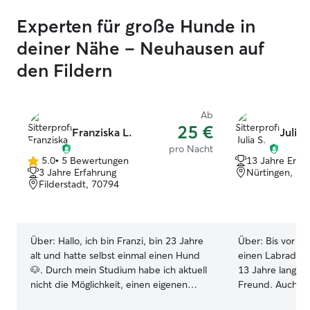
oder Katze jederzeit betreuen. Ich kann
Experten für große Hunde in
dein Haustier bei mir zuhause betreuen,
bin aber auch so flexibel, dies auch bei
deiner Nähe – Neuhausen auf
euch zuhause anzubieten. Meine
den Fildern
Wohnung bietet genügend Platz, auch
für große Hunde. Feld und Wald sind in
der Nähe.
Ab
25 €
Franziska L.
Julia 
pro Nacht
5.0
•
5 Bewertungen
13 Jahre Erfa
5.0
3 Jahre Erfahrung
Nürtingen, 72
von
Filderstadt, 70794
5
Sternen
Über:
Hallo, ich bin Franzi, bin 23 Jahre
Über:
Bis vor ei
alt und hatte selbst einmal einen Hund
einen Labradormi
🐶. Durch mein Studium habe ich aktuell
13 Jahre lang wa
nicht die Möglichkeit, einen eigenen
Freund. Auch da
Hund zu halten, weshalb ich mich umso
immer regelmäßi